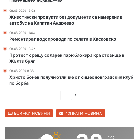
Световното първенство
е
б
а
н
л
т
08.08.2026 13:02
о
Животински продукти без документи са намерени в
а
а
т
автобус на Капитан Андреево
с
в
о
т
Х
08.08.2026 11:03
в
а
Ремонтират водопроводи по селата в Хасковско
р
с
е
08.08.2026 10:42
к
м
Протест срещу соларен парк блокира кръстовище в
о
е
Жълти бряг
в
с
08.08.2026 8:38
к
Христо Бонев получи отличие от симеоновградския клуб
о
по борба
П
С
р
л
е
е
ВСИЧКИ НОВИНИ
ИЗПРАТИ НОВИНА
д
д
и
в
℃
ш
а