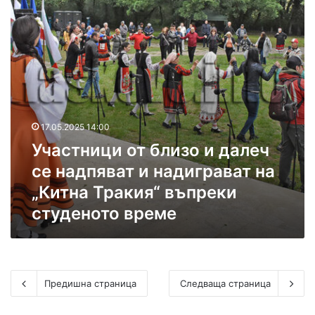
н
ц
п
и
и
о
ц
а
ф
и
л
о
о
и
л
т
т
к
б
е
л
л
т
о
и
н
17.05.2025 14:00
р
з
а
Участници от близо и далеч
о
„
и
се надпяват и надиграват на
К
д
е
„Китна Тракия“ въпреки
а
н
студеното време
л
а
е
н
ч
а
с
“
е
н
Предишна страница
Следваща страница
а
д