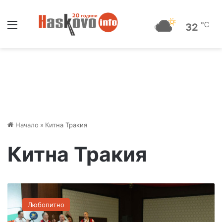
Меню
℃
32
Начало
»
Китна Тракия
Китна Тракия
В
О
Любопитно
д
р