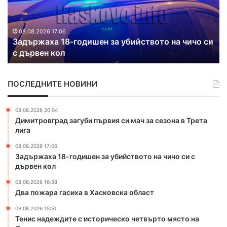
т
ж
т
н
а
и
а
р
р
Т
и
а
а
08.08.2026 16:38
р
Два пожара гасиха в Хасковска област
г
т
а
а
в
к
с
о
и
ПОСЛЕДНИТЕ НОВИНИ
и
д
я
х
о
“
а
п
08.08.2026 20:04
в
в
р
Димитровград загуби първия си мач за сезона в Трета
ъ
Х
о
лига
п
а
в
р
08.08.2026 17:06
с
о
е
Задържаха 18-годишен за убийството на чичо си с
к
д
к
дървен кол
о
и
и
в
п
08.08.2026 16:38
с
с
о
Два пожара гасиха в Хасковска област
т
к
с
у
08.08.2026 15:51
а
е
д
Тенис надеждите с историческо четвърто място на
о
л