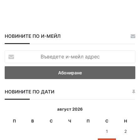
НОВИНИТЕ ПО И-МЕЙЛ
В
ъ
в
е
д
е
НОВИНИТЕ ПО ДАТИ
т
е
и
август 2026
-
м
П
В
С
Ч
П
С
Н
е
1
2
й
л