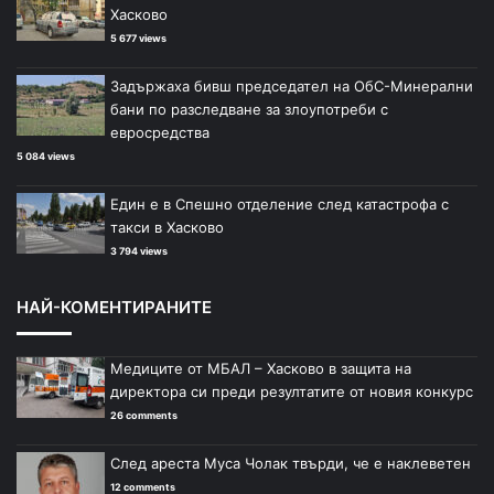
Хасково
5 677 views
Задържаха бивш председател на ОбС-Минерални
бани по разследване за злоупотреби с
евросредства
5 084 views
Един е в Спешно отделение след катастрофа с
такси в Хасково
3 794 views
НАЙ-КОМЕНТИРАНИТЕ
Медиците от МБАЛ – Хасково в защита на
директора си преди резултатите от новия конкурс
26 comments
След ареста Муса Чолак твърди, че е наклеветен
12 comments