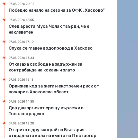
д
и
07.08.2026 20:03
о
и
Победно начало на сезона за ОФК „Хасково“
п
е
07.08.2026 18:55
р
к
След ареста Муса Чолак твърди, че е
о
с
наклеветен
в
т
о
р
07.08.2026 17:10
д
е
Спука се главен водопровод в Хасково
в
м
07.08.2026 15:34
Х
е
Отказаха свобода на задържан за
а
н
контрабанда на кокаин и злато
с
р
к
и
07.08.2026 15:18
о
Оранжев код за жеги и екстремен риск от
с
пожари в Хасковска област
в
к
о
о
07.08.2026 14:55
т
Два дни пръскат срещу кърлежи в
п
Тополовградско
о
07.08.2026 13:28
ж
Откриха в другия край на България
а
открадната кола на кмета на Пъстрогор
р