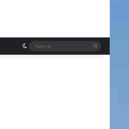
Switch skin
Търси
И
за