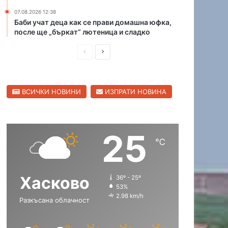
и
07.08.2026 12:38
в
Баби учат деца как се прави домашна юфка,
Х
после ще „бъркат“ лютеница и сладко
а
П
С
с
к
р
л
о
е
е
в
ВСИЧКИ НОВИНИ
ИЗПРАТИ НОВИНА
д
д
с
к
и
в
а
ш
а
о
25
н
щ
б
℃
л
а
а
а
с
с
с
Хасково
36º - 25º
т
т
т
53%
р
р
2.98 km/h
Разкъсана облачност
а
а
н
н