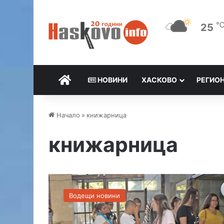
25
НАЧАЛО
НОВИНИ
ХАСКОВО
РЕГИО
Начало
»
книжарница
книжарница
Д
е
Водещи новини
ц
а
и