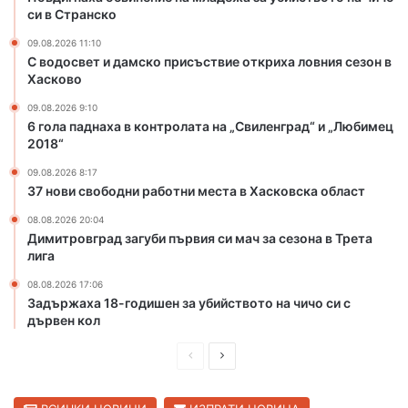
л
си в Странско
а
09.08.2026 11:10
д
С водосвет и дамско присъствие откриха ловния сезон в
е
Хасково
ж
а
09.08.2026 9:10
6 гола паднаха в контролата на „Свиленград“ и „Любимец
з
2018“
а
у
09.08.2026 8:17
б
37 нови свободни работни места в Хасковска област
и
08.08.2026 20:04
й
Димитровград загуби първия си мач за сезона в Трета
с
лига
т
в
08.08.2026 17:06
о
Задържаха 18-годишен за убийството на чичо си с
т
дървен кол
о
П
С
н
а
р
л
ч
е
е