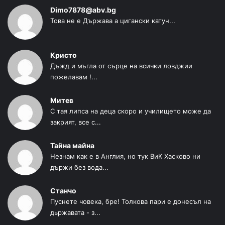
Dimo7878@abv.bg
Това не е Държава а цигански катун...
Кристо
Дъжд и мъгла от сърце на всички ловджии
пожелавам !...
Митев
С тая липса на деца скоро и училището може да
закрият, все с...
Тайна майна
Незнам как е в Англия, но тук ВиК Хасково ни
държи без вода...
Станчо
Пуснете човека, бре! Толкова пари е донесъл на
дьржавата - з...