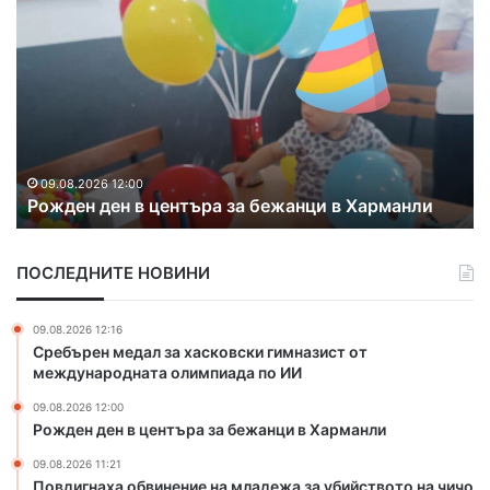
о
в
д
и
г
н
а
09.08.2026 11:21
Повдигнаха обвине
х
ентъра за бежанци в Харманли
убийството на чичо
а
о
б
ПОСЛЕДНИТЕ НОВИНИ
в
и
н
09.08.2026 12:16
е
Сребърен медал за хасковски гимназист от
н
международната олимпиада по ИИ
и
09.08.2026 12:00
е
Рожден ден в центъра за бежанци в Харманли
н
а
09.08.2026 11:21
м
Повдигнаха обвинение на младежа за убийството на чичо