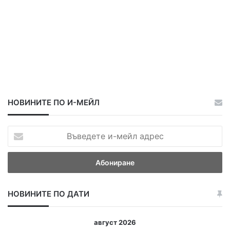
НОВИНИТЕ ПО И-МЕЙЛ
В
ъ
в
е
д
е
НОВИНИТЕ ПО ДАТИ
т
е
и
август 2026
-