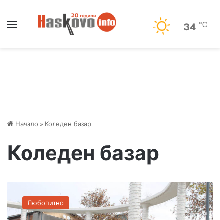
Меню
℃
34
Начало
»
Коледен базар
Коледен базар
К
о
Любопитно
л
е