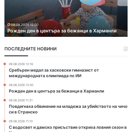
г
с
н
в
а
е
09.08.2026 11:21
Повдигнаха обвинение на младежа за
х
т
убийството на чичо си в Странско
а
и
о
д
б
а
ПОСЛЕДНИТЕ НОВИНИ
в
м
и
с
н
к
09.08.2026 12:16
е
о
Сребърен медал за хасковски гимназист от
н
п
международната олимпиада по ИИ
и
р
09.08.2026 12:00
е
и
Рожден ден в центъра за бежанци в Харманли
н
с
а
ъ
09.08.2026 11:21
м
с
Повдигнаха обвинение на младежа за убийството на чичо
л
т
си в Странско
а
в
09.08.2026 11:10
д
и
С водосвет и дамско присъствие откриха ловния сезон в
е
е