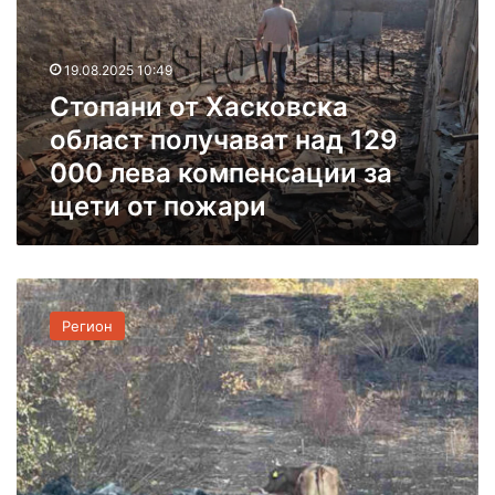
а
н
и
19.08.2025 10:49
о
Стопани от Хасковска
т
област получават над 129
Х
а
000 лева компенсации за
с
щети от пожари
к
о
в
с
Ф
к
е
а
Регион
р
о
м
б
е
л
р
а
с
с
2
т
1
п