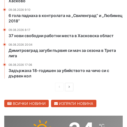
Хасково
ж
о
а
т
09.08.2026 9:10
6 гола паднаха в контролата на „Свиленград“ и „Любимец
з
к
2018“
а
р
у
и
09.08.2026 8:17
б
х
37 нови свободни работни места в Хасковска област
и
а
08.08.2026 20:04
й
л
Димитровград загуби първия си мач за сезона в Трета
с
о
лига
т
в
в
н
08.08.2026 17:06
о
и
Задържаха 18-годишен за убийството на чичо си с
т
я
дървен кол
о
с
н
П
С
е
а
з
р
л
ч
о
е
е
ВСИЧКИ НОВИНИ
ИЗПРАТИ НОВИНА
и
н
ч
д
д
в
о
Х
и
в
с
а
℃
ш
а