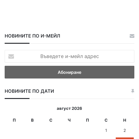
НОВИНИТЕ ПО И-МЕЙЛ
В
ъ
в
е
д
е
НОВИНИТЕ ПО ДАТИ
т
е
и
август 2026
-
м
П
В
С
Ч
П
С
Н
е
1
2
й
л