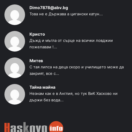
Dimo7878@abv.bg
Това не е Държава а цигански катун...
Кристо
Дъжд и мъгла от сърце на всички ловджии
пожелавам !...
Митев
С тая липса на деца скоро и училището може да
закрият, все с...
Тайна майна
Незнам как е в Англия, но тук ВиК Хасково ни
държи без вода...