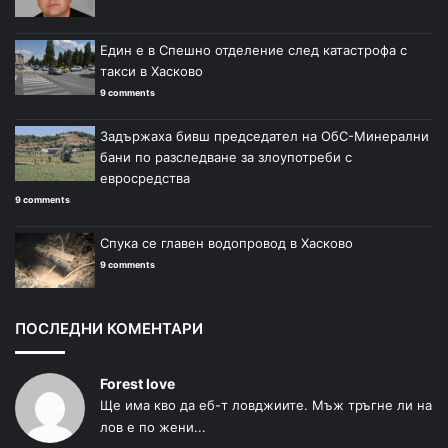
Един е в Спешно отделение след катастрофа с
такси в Хасково
9 comments
Задържаха бивш председател на ОбС-Минерални
бани по разследване за злоупотреби с
евросредства
9 comments
Спука се главен водопровод в Хасково
9 comments
ПОСЛЕДНИ КОМЕНТАРИ
Forest love
Ще има кво да еб-т ловджиите. Мъж тръгне ли на
лов е по жени...