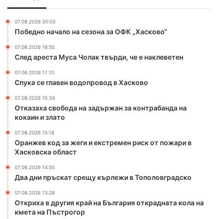
и
в
е
н
о
г
к
07.08.2026 20:03
д
и
Победно начало на сезона за ОФК „Хасково“
и
о
и
“
07.08.2026 18:55
п
е
След ареста Муса Чолак твърди, че е наклеветен
р
к
о
с
07.08.2026 17:10
в
т
Спука се главен водопровод в Хасково
о
р
07.08.2026 15:34
д
е
Отказаха свобода на задържан за контрабанда на
в
м
кокаин и злато
Х
е
а
н
07.08.2026 15:18
с
р
Оранжев код за жеги и екстремен риск от пожари в
к
и
Хасковска област
о
с
07.08.2026 14:55
в
к
Два дни пръскат срещу кърлежи в Тополовградско
о
о
т
07.08.2026 13:28
Откриха в другия край на България открадната кола на
п
кмета на Пъстрогор
о