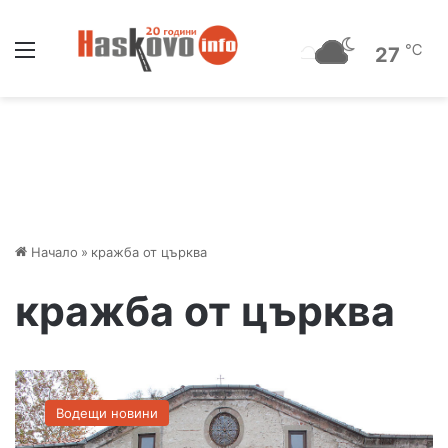
Меню
℃
27
Начало
»
кражба от църква
кражба от църква
Т
р
Водещи новини
и
м