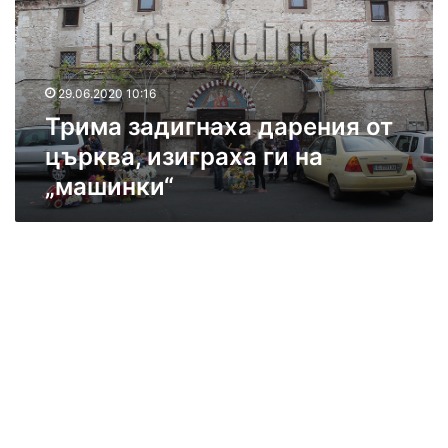
а
з
а
д
29.06.2020 10:16
и
Трима задигнаха дарения от
г
н
църква, изиграха ги на
а
„машинки“
х
а
д
а
р
е
н
и
я
о
т
ц
ъ