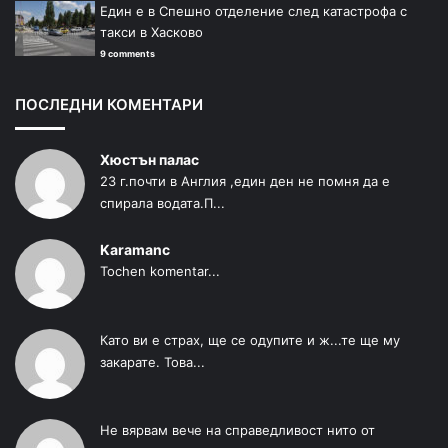
Един е в Спешно отделение след катастрофа с
такси в Хасково
9 comments
ПОСЛЕДНИ КОМЕНТАРИ
Хюстън палас
23 г.почти в Англия ,един ден не помня да е
спирала водата.П...
Karamanc
Tochen komentar...
Като ви е страх, ще се одупите и ж...те ще му
закарате. Това...
Не вярвам вече на справедливост нито от