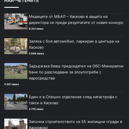
НАЙ-ЧЕТЕНИТЕ
Медиците от МБАЛ – Хасково в защита на
директора си преди резултатите от новия конкурс
6 331 views
Заляха с боя автомобил, паркиран в центъра на
Хасково
5 648 views
Задържаха бивш председател на ОбС-Минерални
бани по разследване за злоупотреби с
евросредства
5 051 views
Един е в Спешно отделение след катастрофа с
такси в Хасково
3 775 views
Започна строителството на 55 жилищни сгради в
Хасковско