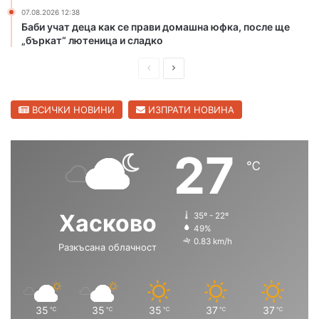
ж
07.08.2026 12:38
а
Баби учат деца как се прави домашна юфка, после ще
р
„бъркат“ лютеница и сладко
и
в
П
С
Х
р
л
а
е
е
ВСИЧКИ НОВИНИ
ИЗПРАТИ НОВИНА
с
к
д
д
о
и
в
27
в
℃
ш
а
с
к
н
щ
а
а
а
Хасково
о
35º - 22º
с
с
49%
б
0.83 km/h
л
Разкъсана облачност
т
т
а
р
р
с
а
а
т
н
н
35
35
35
37
37
℃
℃
℃
℃
℃