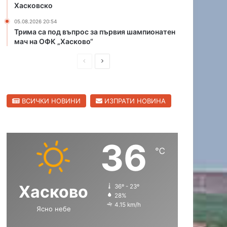
Хасковско
05.08.2026 20:54
Трима са под въпрос за първия шампионатен
мач на ОФК „Хасково“
П
С
р
л
е
е
ВСИЧКИ НОВИНИ
ИЗПРАТИ НОВИНА
д
д
и
в
ш
а
36
н
щ
℃
а
а
с
с
Хасково
36º - 23º
т
т
28%
р
р
4.15 km/h
Ясно небе
а
а