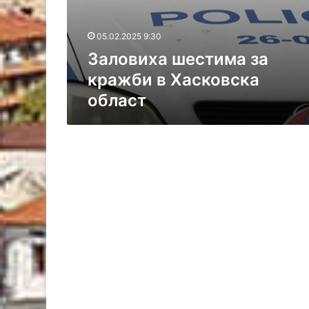
м
а
05.02.2025 9:30
з
а
Заловиха шестима за
к
кражби в Хасковска
р
област
а
ж
б
и
в
Х
а
с
к
о
в
с
к
а
о