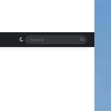
Switch skin
Търси
И
за