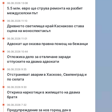
п
06.08.2026 13:08
р
5.5 млн. евро ще струва ремонта на разбит
а
междуселски път
в
06.08.2026 11:10
н
Древното светилище край Каснаково става
а
сцена на моноспектакъл
п
о
06.08.2026 11:01
м
Адвокат ще оказва правна помощ на бежанци
о
06.08.2026 10:44
щ
Отложиха дело за отвличане заради
н
отпуските на двама адвокати
а
б
06.08.2026 9:35
Отстраняват аварии в Хасково, Свиленград и
е
по селата
ж
а
06.08.2026 9:30
н
Откриха наркотици в жилището на двама
ц
братя
и
06.08.2026 7:32
Предупреждение за нов горещ ден в