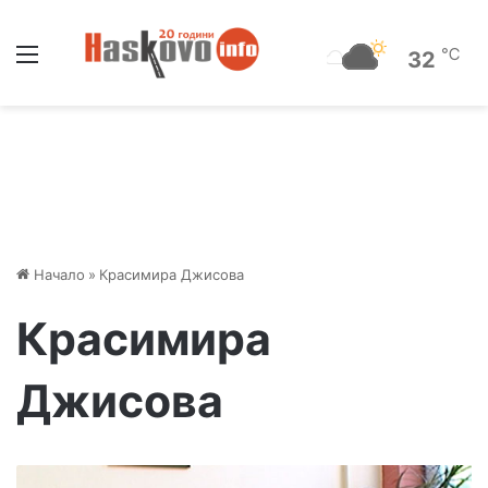
Меню
℃
32
Начало
»
Красимира Джисова
Красимира
Джисова
Х