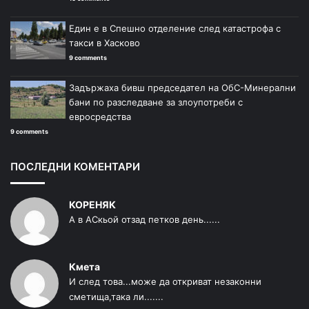
Един е в Спешно отделение след катастрофа с
такси в Хасково
9 comments
Задържаха бивш председател на ОбС-Минерални
бани по разследване за злоупотреби с
евросредства
9 comments
ПОСЛЕДНИ КОМЕНТАРИ
КОРЕНЯК
А в АСкьой отзад петков день......
Кмета
И след това...може да откриват незаконни
сметища,така ли.......