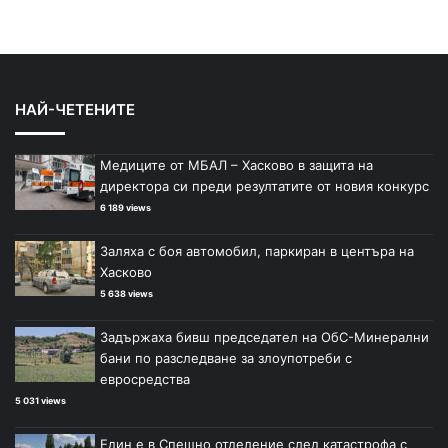
НАЙ-ЧЕТЕНИТЕ
Медиците от МБАЛ – Хасково в защита на
директора си преди резултатите от новия конкурс
6 189 views
Заляха с боя автомобил, паркиран в центъра на
Хасково
5 638 views
Задържаха бивш председател на ОбС-Минерални
бани по разследване за злоупотреби с
евросредства
5 031 views
Един е в Спешно отделение след катастрофа с