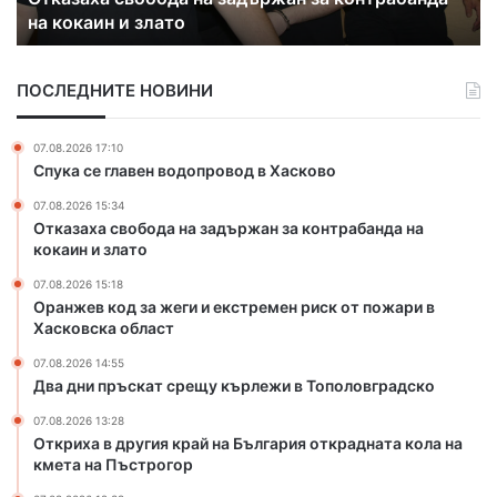
с
на кокаин и злато
в
д
к
о
з
о
б
а
в
ПОСЛЕДНИТЕ НОВИНИ
о
ж
с
д
е
к
а
г
о
07.08.2026 17:10
н
и
Спука се главен водопровод в Хасково
а
и
07.08.2026 15:34
з
е
Отказаха свобода на задържан за контрабанда на
а
к
кокаин и злато
д
с
ъ
т
07.08.2026 15:18
р
р
Оранжев код за жеги и екстремен риск от пожари в
ж
е
Хасковска област
а
м
07.08.2026 14:55
н
е
Два дни пръскат срещу кърлежи в Тополовградско
з
н
а
р
07.08.2026 13:28
к
и
Откриха в другия край на България открадната кола на
кмета на Пъстрогор
о
с
н
к