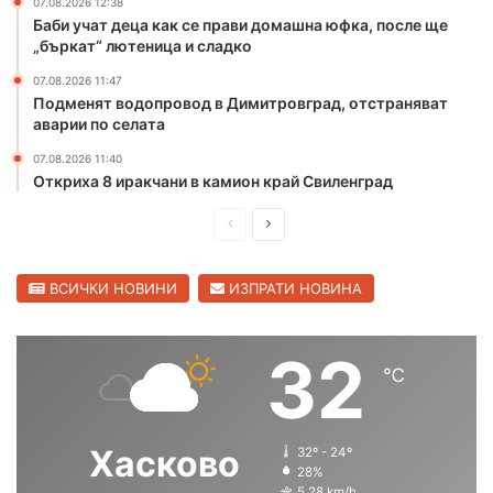
07.08.2026 12:38
т
о
Баби учат деца как се прави домашна юфка, после ще
р
т
„бъркат“ лютеница и сладко
а
п
07.08.2026 11:47
б
о
Подменят водопровод в Димитровград, отстраняват
а
ж
аварии по селата
н
а
д
р
07.08.2026 11:40
а
и
Откриха 8 иракчани в камион край Свиленград
н
в
а
Х
П
С
к
а
р
л
о
с
е
е
ВСИЧКИ НОВИНИ
ИЗПРАТИ НОВИНА
к
к
а
о
д
д
и
в
и
в
32
н
с
℃
ш
а
и
к
з
а
н
щ
л
о
а
а
Хасково
а
32º - 24º
б
с
с
28%
т
л
5.28 km/h