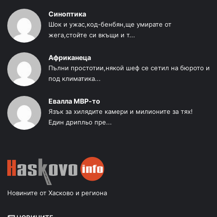
Синоптика
Шок и ужас,код-бенбян,ще умирате от
жега,стойте си вкъщи и т...
Африканеца
Пълни простотии,някой шеф се сетил на бюрото и
под климатика...
Евалла МВР-то
Язък за хилядите камери и милионите за тях!
Един дрипльо пре...
Новините от Хасково и региона