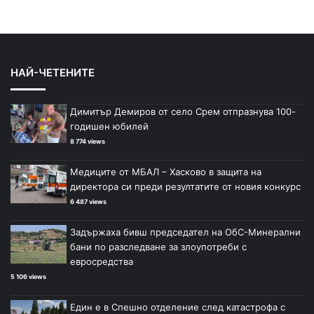
НАЙ-ЧЕТЕНИТЕ
Димитър Демиров от село Срем отпразнува 100-
годишен юбилей
8 774 views
Медиците от МБАЛ – Хасково в защита на
директора си преди резултатите от новия конкурс
6 487 views
Задържаха бивш председател на ОбС-Минерални
бани по разследване за злоупотреби с
евросредства
5 106 views
Един е в Спешно отделение след катастрофа с