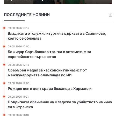
п
ъ
д
о
б
а
л
ПОСЛЕДНИТЕ НОВИНИ
о
л
и
ю
з
ц
к
а
и
09.08.2026 16:15
о
х
я
Владиката отслужи литургия в църквата в Славяново,
в
а
която се обновява
т
с
09.08.2026 15:00
р
к
Божидар Саръбоюков тръгна с оптимизъм за
ъ
о
европейското първенство
г
в
н
с
09.08.2026 12:16
а
к
Сребърен медал за хасковски гимназист от
с
международната олимпиада по ИИ
и
о
г
09.08.2026 12:00
п
и
Рожден ден в центъра за бежанци в Харманли
т
м
и
н
09.08.2026 11:21
Повдигнаха обвинение на младежа за убийството на чичо
м
а
си в Странско
и
з
з
и
09.08.2026 11:10