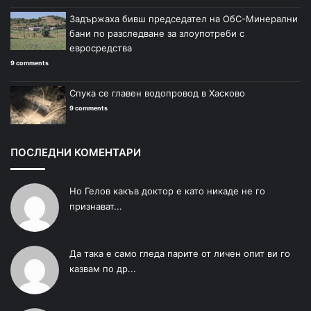
Задържаха бивш председател на ОбС-Минерални
бани по разследване за злоупотреби с
евросредства
9 comments
Спука се главен водопровод в Хасково
9 comments
ПОСЛЕДНИ КОМЕНТАРИ
Но Гелов какъв доктор е като никаде не го
признават...
Да така е само гледа парите от личен опит ви го
казвам по др...