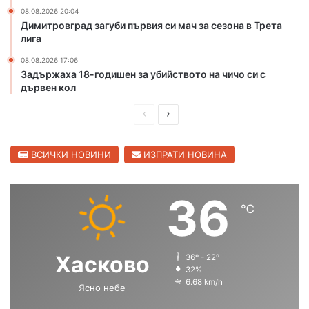
08.08.2026 20:04
л
й
Димитровград загуби първия си мач за сезона в Трета
и
с
лига
т
в
08.08.2026 17:06
о
Задържаха 18-годишен за убийството на чичо си с
т
дървен кол
о
П
С
н
а
р
л
ч
е
е
ВСИЧКИ НОВИНИ
ИЗПРАТИ НОВИНА
и
д
д
ч
о
и
в
36
с
℃
ш
а
и
н
щ
в
С
а
а
Хасково
36º - 22º
т
с
с
32%
р
6.68 km/h
Ясно небе
т
т
а
н
р
р