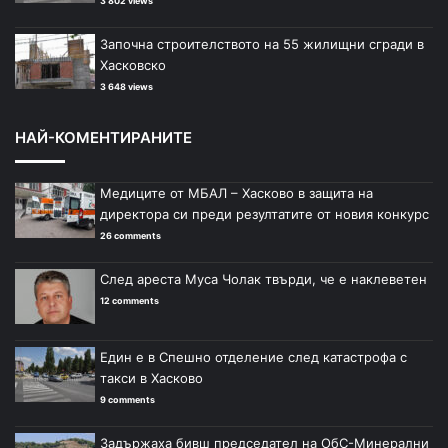
3 802 views
Започна строителството на 55 жилищни сгради в
Хасковско
3 648 views
НАЙ-КОМЕНТИРАНИТЕ
Медиците от МБАЛ – Хасково в защита на
директора си преди резултатите от новия конкурс
26 comments
След ареста Муса Чолак твърди, че е наклеветен
12 comments
Един е в Спешно отделение след катастрофа с
такси в Хасково
9 comments
Задържаха бивш председател на ОбС-Минерални