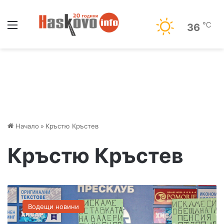
Меню
℃
36
Начало
»
Кръстю Кръстев
Кръстю Кръстев
П
а
Водещи новини
т
р