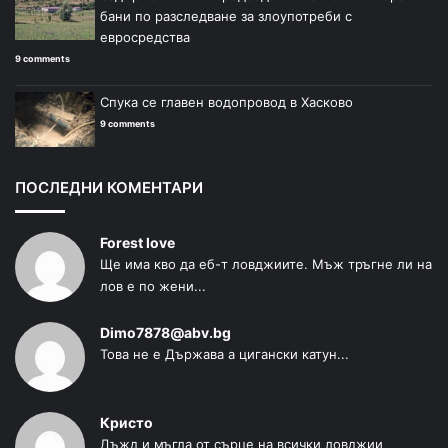
бани по разследване за злоупотреби с
евросредства
9 comments
Спука се главен водопровод в Хасково
9 comments
ПОСЛЕДНИ КОМЕНТАРИ
Forest love
Ще има кво да еб-т ловджиите. Мъж тръгне ли на
лов е по жени...
Dimo7878@abv.bg
Това не е Държава а цигански катун...
Кристо
Дъжд и мъгла от сърце на всички ловджии