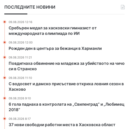
е
б
ПОСЛЕДНИТЕ НОВИНИ
н
в
т
и
ъ
н
09.08.2026 12:16
р
е
Сребърен медал за хасковски гимназист от
а
н
международната олимпиада по ИИ
з
и
09.08.2026 12:00
а
е
Рожден ден в центъра за бежанци в Харманли
б
н
е
а
09.08.2026 11:21
ж
м
Повдигнаха обвинение на младежа за убийството на чичо
а
л
си в Странско
н
а
09.08.2026 11:10
ц
д
С водосвет и дамско присъствие откриха ловния сезон в
и
е
Хасково
в
ж
Х
а
09.08.2026 9:10
6 гола паднаха в контролата на „Свиленград“ и „Любимец
а
з
2018“
р
а
м
у
09.08.2026 8:17
а
б
37 нови свободни работни места в Хасковска област
н
и