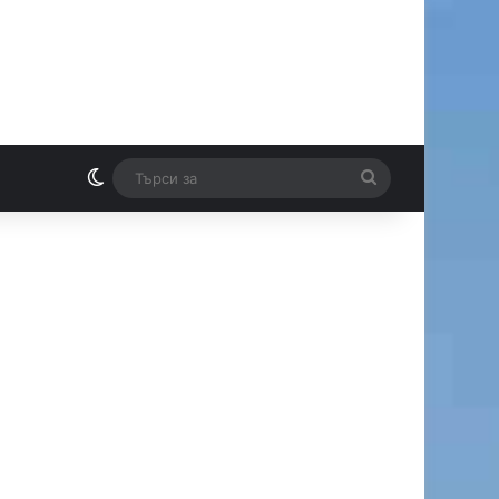
Switch skin
Търси
И
за