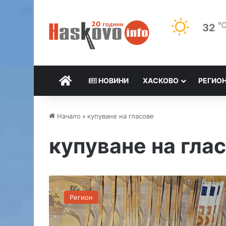
32
НАЧАЛО
НОВИНИ
ХАСКОВО
РЕГИО
Начало
»
купуване на гласове
купуване на гла
З
а
Регион
д
ъ
р