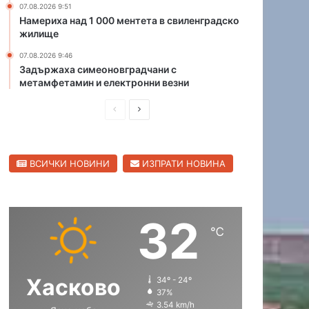
07.08.2026 9:51
е
Намериха над 1 000 ментета в свиленградско
д
жилище
п
07.08.2026 9:46
и
Задържаха симеоновградчани с
с
метамфетамин и електронни везни
а
н
П
С
и
р
л
я
д
е
е
а
ВСИЧКИ НОВИНИ
ИЗПРАТИ НОВИНА
д
д
н
и
в
е
д
ш
а
о
32
н
щ
п
℃
а
а
у
с
с
с
к
Хасково
34º - 24º
т
т
а
37%
р
р
т
3.54 km/h