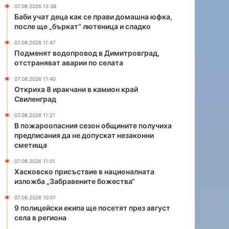
и
е
07.08.2026 12:38
в
з
Баби учат деца как се прави домашна юфка,
к
о
после ще „бъркат“ лютеница и сладко
а
н
07.08.2026 11:47
м
о
Подменят водопровод в Димитровград,
и
б
отстраняват аварии по селата
о
щ
н
и
07.08.2026 11:40
к
н
Откриха 8 иракчани в камион край
Свиленград
р
и
а
т
07.08.2026 11:21
й
е
В пожароопасния сезон общините получиха
С
п
предписания да не допускат незаконни
в
о
сметища
и
л
07.08.2026 11:01
л
у
Хасковско присъствие в националната
е
ч
изложба „Забравените божества“
н
и
г
х
07.08.2026 10:01
р
а
9 полицейски екипа ще посетят през август
села в региона
а
п
д
р