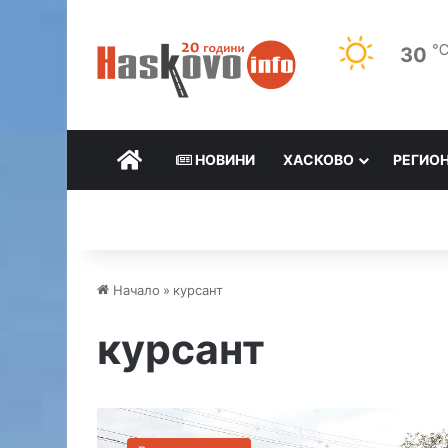
30
НАЧАЛО
НОВИНИ
ХАСКОВО
РЕГИО
Начало
»
курсант
курсант
О
п