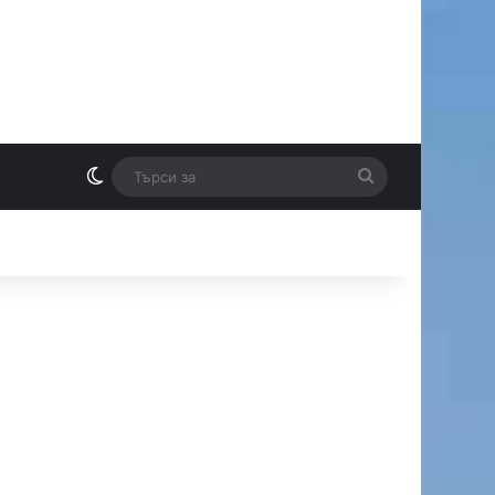
Switch skin
Търси
И
за