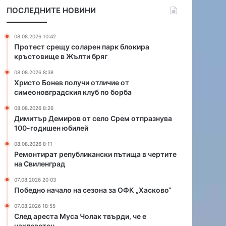
о
о
ПОСЛЕДНИТЕ НОВИНИ
л
в
у
о
ч
т
08.08.2026 10:42
и
с
Протест срещу соларен парк блокира
о
е
кръстовище в Жълти бряг
т
л
08.08.2026 8:38
л
о
Христо Бонев получи отличие от
и
С
симеоновградския клуб по борба
ч
р
и
е
08.08.2026 8:26
е
м
Димитър Демиров от село Срем отпразнува
100-годишен юбилей
о
о
т
т
08.08.2026 8:11
с
п
Ремонтират републикански пътища в чертите
и
р
на Свиленград
м
а
07.08.2026 20:03
е
з
Победно начало на сезона за ОФК „Хасково“
о
н
н
у
07.08.2026 18:55
о
в
След ареста Муса Чолак твърди, че е
в
а
наклеветен