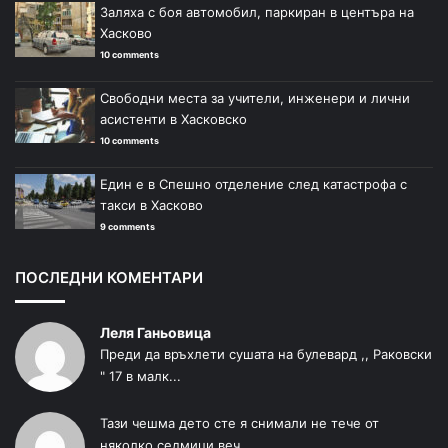
Заляха с боя автомобил, паркиран в центъра на
Хасково
10 comments
Свободни места за учители, инженери и лични
асистенти в Хасковско
10 comments
Един е в Спешно отделение след катастрофа с
такси в Хасково
9 comments
ПОСЛЕДНИ КОМЕНТАРИ
Леля Ганьовица
Преди да връхлети сушата на булевард ,, Раковски
" 17 в малк...
Тази чешма дето сте я снимали не тече от
няколко седмици веч...