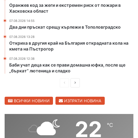
р
и
Оранжев код за жеги и екстремен риск от пожари в
и
я
Хасковска област
с
о
07.08.2026 14:55
к
т
Два дни пръскат срещу кърлежи в Тополовградско
о
к
т
р
07.08.2026 13:28
п
Откриха в другия край на България открадната кола на
а
кмета на Пъстрогор
о
д
ж
н
07.08.2026 12:38
а
а
Баби учат деца как се прави домашна юфка, после ще
р
т
„бъркат“ лютеница и сладко
и
а
в
к
П
С
Х
о
р
л
а
л
е
е
ВСИЧКИ НОВИНИ
ИЗПРАТИ НОВИНА
с
а
к
н
д
д
о
а
и
в
22
в
к
℃
ш
а
с
м
к
е
н
щ