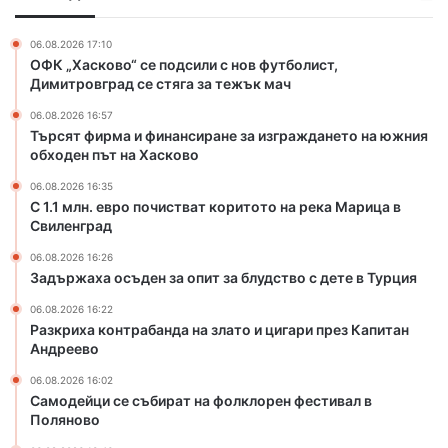
и
о
н
ч
06.08.2026 17:10
а
и
ОФК „Хасково“ се подсили с нов футболист,
н
с
Димитровград се стяга за тежък мач
с
т
06.08.2026 16:57
и
в
Търсят фирма и финансиране за изграждането на южния
р
а
обходен път на Хасково
а
т
н
к
06.08.2026 16:35
е
о
С 1.1 млн. евро почистват коритото на река Марица в
з
Свиленград
р
а
и
06.08.2026 16:26
и
т
Задържаха осъден за опит за блудство с дете в Турция
з
о
г
т
06.08.2026 16:22
Разкриха контрабанда на злато и цигари през Капитан
р
о
Андреево
а
н
ж
а
06.08.2026 16:02
д
р
Самодейци се събират на фолклорен фестивал в
а
е
Поляново
н
к