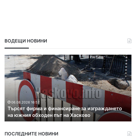
ВОДЕЩИ НОВИНИ
Т
С
ъ
1
р
.
с
1
я
м
т
л
ф
н
и
.
06.08.2026 16:57
Търсят фирма и финансиране за изграждането
р
е
на южния обходен път на Хасково
м
в
а
р
и
о
ПОСЛЕДНИТЕ НОВИНИ
ф
п