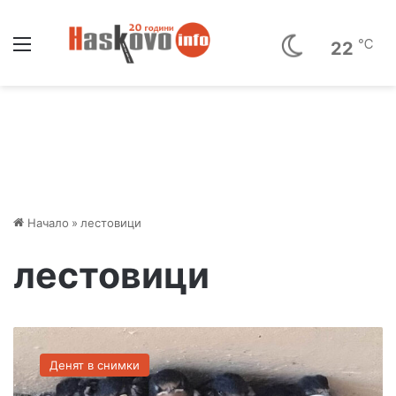
Меню
℃
22
Начало
»
лестовици
лестовици
С
н
Денят в снимки
и
м