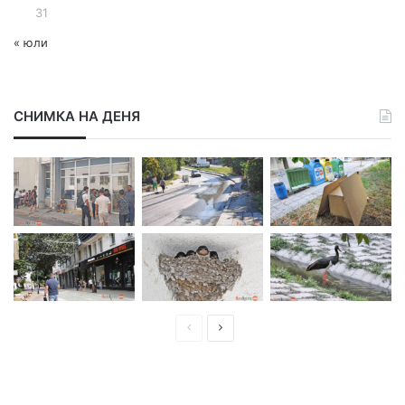
31
« юли
СНИМКА НА ДЕНЯ
П
С
р
л
е
е
д
д