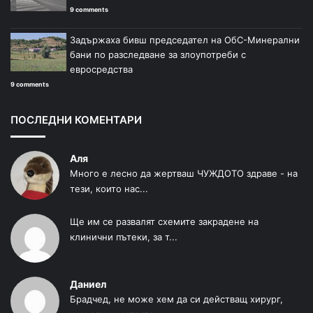
9 comments
Задържаха бивш председател на ОбС-Минерални
бани по разследване за злоупотреби с
евросредства
9 comments
ПОСЛЕДНИ КОМЕНТАРИ
Аля
Много е лесно да жертваш ЧУЖДОТО здраве - на
тези, които нас...
Ще им се развалят схемите закрадене на
клинични пътеки, за т...
Даниел
Брадчед, не може хем да си действащ хирург,