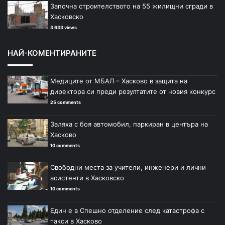
Започна строителството на 55 жилищни сгради в
Хасковско
3 633 views
НАЙ-КОМЕНТИРАНИТЕ
Медиците от МБАЛ – Хасково в защита на
директора си преди резултатите от новия конкурс
25 comments
Заляха с боя автомобил, паркиран в центъра на
Хасково
10 comments
Свободни места за учители, инженери и лични
асистенти в Хасковско
10 comments
Един е в Спешно отделение след катастрофа с
такси в Хасково