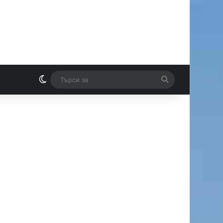
Switch skin
Търси
И
за