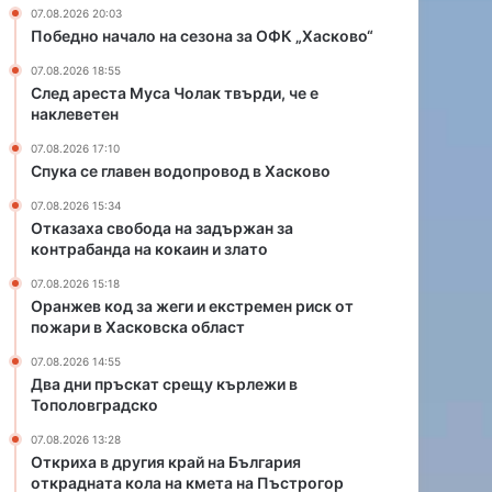
и
р
07.08.2026 20:03
и
а
Победно начало на сезона за ОФК „Хасково“
е
й
07.08.2026 18:55
к
н
След ареста Муса Чолак твърди, че е
с
а
наклеветен
т
Б
р
ъ
07.08.2026 17:10
е
л
Спука се главен водопровод в Хасково
м
г
07.08.2026 15:34
е
а
Отказаха свобода на задържан за
н
р
контрабанда на кокаин и злато
р
и
и
я
07.08.2026 15:18
Оранжев код за жеги и екстремен риск от
с
о
пожари в Хасковска област
к
т
о
к
07.08.2026 14:55
т
р
Два дни пръскат срещу кърлежи в
п
а
Тополовградско
о
д
07.08.2026 13:28
ж
н
Откриха в другия край на България
а
а
открадната кола на кмета на Пъстрогор
р
т