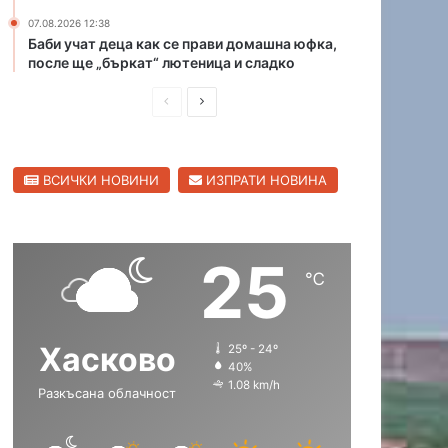
и
а
07.08.2026 12:38
в
к
Баби учат деца как се прави домашна юфка,
Х
о
после ще „бъркат“ лютеница и сладко
а
л
П
С
с
а
к
н
р
л
о
а
е
е
в
к
ВСИЧКИ НОВИНИ
ИЗПРАТИ НОВИНА
д
д
с
м
к
е
и
в
а
т
ш
а
о
а
25
н
щ
б
н
℃
л
а
а
а
а
П
с
с
с
ъ
Хасково
25º - 24º
т
т
т
с
40%
т
р
р
1.08 km/h
Разкъсана облачност
р
а
а
о
н
н
г