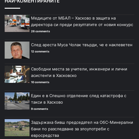
НАЙ-КОМЕНТИРАНИТЕ
Медиците от МБАЛ – Хасково в защита на
директора си преди резултатите от новия конкурс
26 comments
След ареста Муса Чолак твърди, че е наклеветен
12 comments
Свободни места за учители, инженери и лични
асистенти в Хасковско
10 comments
Един е в Спешно отделение след катастрофа с
такси в Хасково
9 comments
Задържаха бивш председател на ОбС-Минерални
бани по разследване за злоупотреби с
евросредства