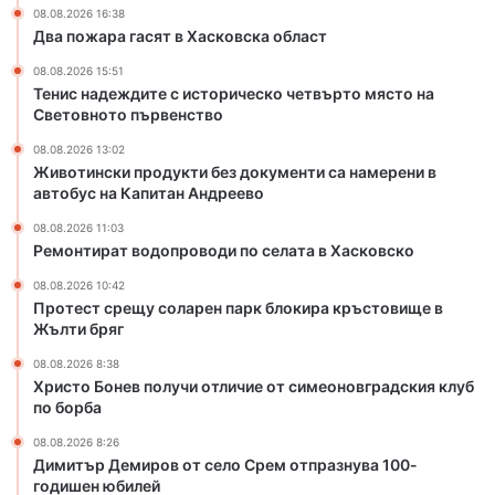
08.08.2026 16:38
о
о
Два пожара гасят в Хасковска област
р
д
и
и
08.08.2026 15:51
ч
п
Тенис надеждите с историческо четвърто място на
е
о
Световното първенство
с
с
08.08.2026 13:02
к
е
Животински продукти без документи са намерени в
о
л
автобус на Капитан Андреево
ч
а
е
т
08.08.2026 11:03
Ремонтират водопроводи по селата в Хасковско
т
а
в
в
08.08.2026 10:42
ъ
Х
Протест срещу соларен парк блокира кръстовище в
р
а
Жълти бряг
т
с
08.08.2026 8:38
о
к
Христо Бонев получи отличие от симеоновградския клуб
м
о
по борба
я
в
с
с
08.08.2026 8:26
т
к
Димитър Демиров от село Срем отпразнува 100-
о
о
годишен юбилей