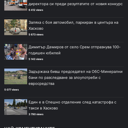
директора си преди резултатите от новия конкурс
6 412 views
Заляха с боя автомобил, паркиран в центъра на
Хасково
5 673 views
Димитър Демиров от село Срем отпразнува 100-
годишен юбилей
5 143 views
Задържаха бивш председател на ОбС-Минерални
бани по разследване за злоупотреби с
евросредства
5 077 views
Един е в Спешно отделение след катастрофа с
такси в Хасково
3 790 views