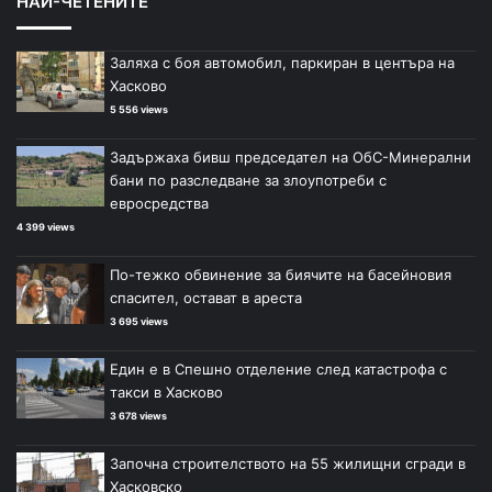
НАЙ-ЧЕТЕНИТЕ
Заляха с боя автомобил, паркиран в центъра на
Хасково
5 556 views
Задържаха бивш председател на ОбС-Минерални
бани по разследване за злоупотреби с
евросредства
4 399 views
По-тежко обвинение за биячите на басейновия
спасител, остават в ареста
3 695 views
Един е в Спешно отделение след катастрофа с
такси в Хасково
3 678 views
Започна строителството на 55 жилищни сгради в
Хасковско