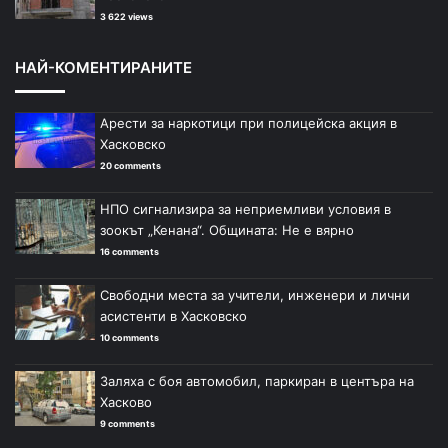
3 622 views
НАЙ-КОМЕНТИРАНИТЕ
Арести за наркотици при полицейска акция в
Хасковско
20 comments
НПО сигнализира за неприемливи условия в
зоокът „Кенана“. Общината: Не е вярно
16 comments
Свободни места за учители, инженери и лични
асистенти в Хасковско
10 comments
Заляха с боя автомобил, паркиран в центъра на
Хасково
9 comments