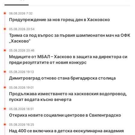
р
Л
о
–
06.08.2026 7:32
с
Х
Предупреждение за нов горещ ден в Хасковско
з
а
05.08.2026 20:54
а
с
Трима са под въпрос за първия шампионатен мач на ОФК
п
к
„Хасково“
ъ
о
р
в
05.08.2026 20:46
в
о
Медиците от МБАЛ – Хасково в защита на директора си
и
в
преди резултатите от новия конкурс
я
з
05.08.2026 19:13
ш
а
Димитровград отново стана бригадирска столица
а
щ
м
и
05.08.2026 19:01
п
т
Продължава изместването на хасковския водопровод,
пускат водата късно вечерта
и
а
о
н
05.08.2026 16:51
н
а
Откриха новите социални центрове в Свиленградско
а
д
т
и
05.08.2026 16:25
Над 400 се включиха в детска екокулинарна академия
е
р