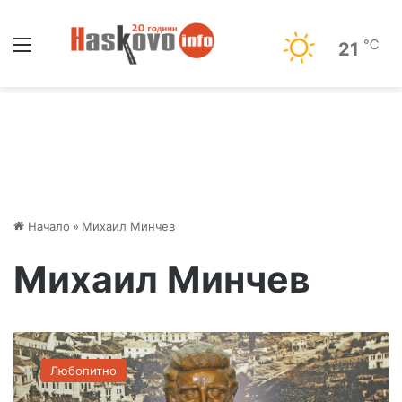
Меню
℃
21
Начало
»
Михаил Минчев
Михаил Минчев
Л
е
Любопитно
в
с