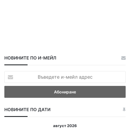
НОВИНИТЕ ПО И-МЕЙЛ
В
ъ
в
е
д
е
НОВИНИТЕ ПО ДАТИ
т
е
и
август 2026
-