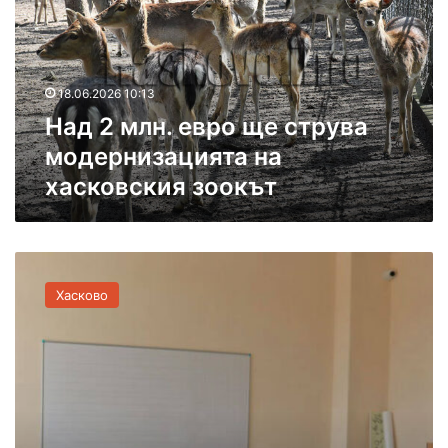
м
л
н
.
18.06.2026 10:13
е
Над 2 млн. евро ще струва
в
р
модернизацията на
о
хасковския зоокът
щ
е
с
т
М
р
о
у
Хасково
д
в
е
а
р
м
н
о
и
д
з
е
и
р