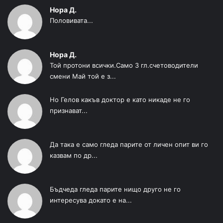
Нора Д.
Половивата...
Нора Д.
Той протони всички.Само 3 гл.счетоводители
смени Май той е з...
Но Гелов какъв доктор е като никаде не го
признават...
Да така е само гледа парите от личен опит ви го
казвам по др...
Бъдчеда гледа парите нищо друго не го
интересува докато е на...