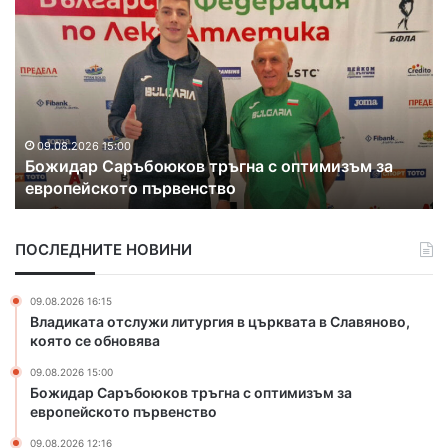
с
р
к
е
о
б
в
ъ
о
р
е
н
8.2026 15:00
09.08.202
дар Саръбоюков тръгна с оптимизъм за
Сребъре
м
пейското първенство
междуна
е
д
а
ПОСЛЕДНИТЕ НОВИНИ
л
з
а
09.08.2026 16:15
х
Владиката отслужи литургия в църквата в Славяново,
а
която се обновява
с
09.08.2026 15:00
к
Божидар Саръбоюков тръгна с оптимизъм за
о
европейското първенство
в
с
09.08.2026 12:16