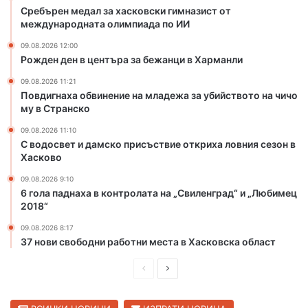
к
Сребърен медал за хасковски гимназист от
международната олимпиада по ИИ
и
г
09.08.2026 12:00
и
Рожден ден в центъра за бежанци в Харманли
м
н
09.08.2026 11:21
Повдигнаха обвинение на младежа за убийството на чичо
а
му в Странско
з
и
09.08.2026 11:10
с
С водосвет и дамско присъствие откриха ловния сезон в
т
Хасково
о
09.08.2026 9:10
т
6 гола паднаха в контролата на „Свиленград“ и „Любимец
м
2018“
е
ж
09.08.2026 8:17
д
37 нови свободни работни места в Хасковска област
у
П
С
н
а
р
л
р
е
е