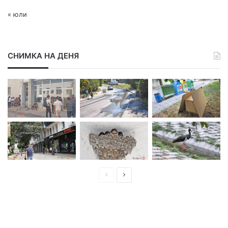
« юли
СНИМКА НА ДЕНЯ
П
С
р
л
е
е
д
д