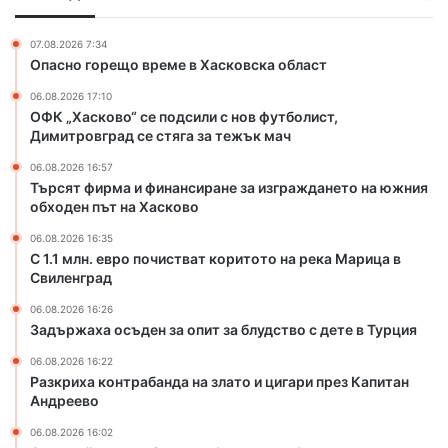
т
е
и
р
п
н
и
07.08.2026 7:34
о
а
Опасно горещо време в Хасковска област
о
д
н
в
06.08.2026 17:10
с
с
Х
ОФК „Хасково“ се подсили с нов футболист,
и
и
а
Димитровград се стяга за тежък мач
л
р
с
и
а
06.08.2026 16:57
к
с
н
Търсят фирма и финансиране за изграждането на южния
о
н
е
обходен път на Хасково
в
о
з
о
06.08.2026 16:35
в
а
С 1.1 млн. евро почистват коритото на река Марица в
ф
и
Свиленград
у
з
т
г
06.08.2026 16:26
Задържаха осъден за опит за блудство с дете в Турция
б
р
о
а
06.08.2026 16:22
л
ж
Разкриха контрабанда на злато и цигари през Капитан
и
д
Андреево
с
а
06.08.2026 16:02
т
н