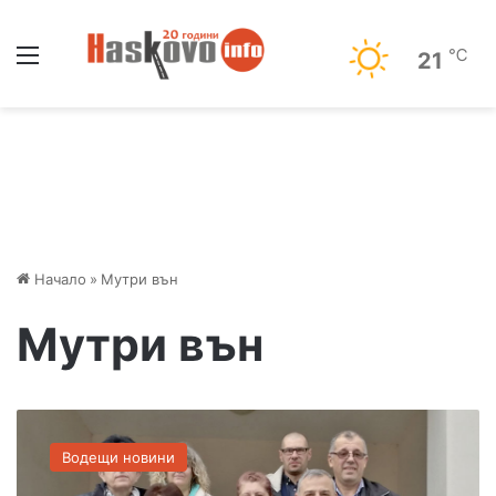
Меню
℃
21
Начало
»
Мутри вън
Мутри вън
М
и
Водещи новини
н
к