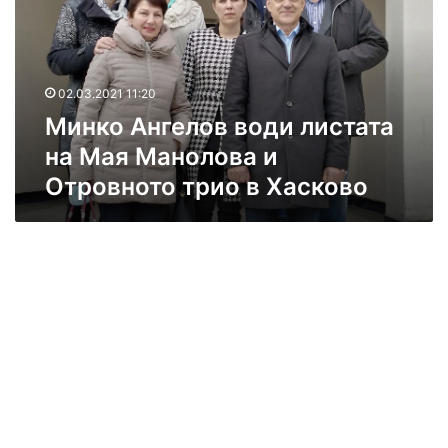
о
А
н
г
02.03.2021 11:20
е
Минко Ангелов води листата
л
о
на Мая Манолова и
в
Отровното трио в Хасково
в
о
д
и
л
и
с
т
а
т
а
н
а