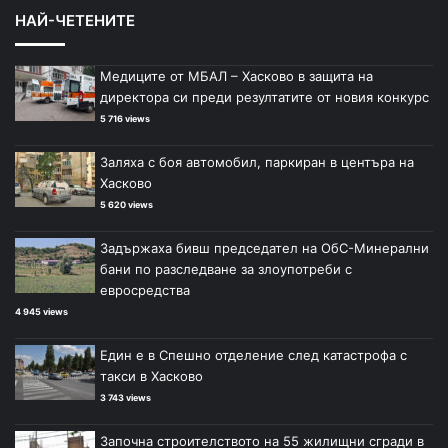
НАЙ-ЧЕТЕНИТЕ
Медиците от МБАЛ – Хасково в защита на
директора си преди резултатите от новия конкурс
5 716 views
Заляха с боя автомобил, паркиран в центъра на
Хасково
5 620 views
Задържаха бивш председател на ОбС-Минерални
бани по разследване за злоупотреби с
евросредства
4 945 views
Един е в Спешно отделение след катастрофа с
такси в Хасково
3 743 views
Започна строителството на 55 жилищни сгради в