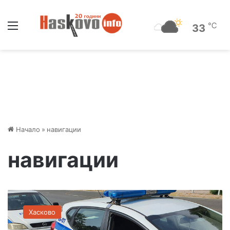
Меню
℃
33
Начало
»
навигации
навигации
З
а
Хасково
д
ъ