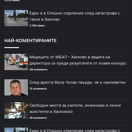
5 078 views
Един е в Спешно отделение след катастрофа с
такси в Хасково
3 793 views
НАЙ-КОМЕНТИРАНИТЕ
Медиците от МБАЛ – Хасково в защита на
директора си преди резултатите от новия конкурс
26 comments
След ареста Муса Чолак твърди, че е наклеветен
12 comments
Свободни места за учители, инженери и лични
асистенти в Хасковско
10 comments
Един е в Спешно отделение след катастрофа с