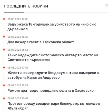
с
и
ПОСЛЕДНИТЕ НОВИНИ
я
т
т
е
в
с
08.08.2026 17:06
Х
и
Задържаха 18-годишен за убийството на чичо си с
а
с
дървен кол
с
т
08.08.2026 16:38
к
о
Два пожара гасят в Хасковска област
о
р
в
и
08.08.2026 15:51
с
ч
Тенис надеждите с историческо четвърто място на
к
е
Световното първенство
а
с
08.08.2026 13:02
о
к
Животински продукти без документи са намерени в
б
о
автобус на Капитан Андреево
л
ч
а
е
08.08.2026 11:03
Ремонтират водопроводи по селата в Хасковско
с
т
т
в
08.08.2026 10:42
ъ
Протест срещу соларен парк блокира кръстовище в
р
Жълти бряг
т