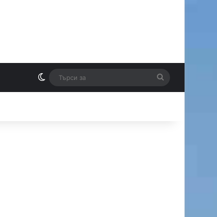
Switch skin
Търси
И
за