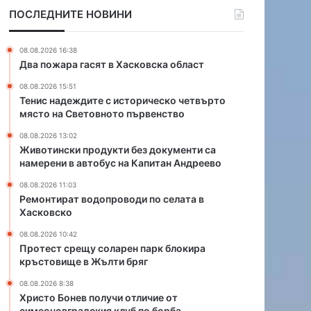
т
о
ПОСЛЕДНИТЕ НОВИНИ
е
д
с
у
и
к
08.08.2026 16:38
с
т
Два пожара гасят в Хасковска област
т
и
08.08.2026 15:51
о
б
Тенис надеждите с историческо четвърто
р
е
място на Световното първенство
и
з
ч
д
08.08.2026 13:02
е
о
Животински продукти без документи са
с
к
намерени в автобус на Капитан Андреево
к
у
08.08.2026 11:03
о
м
Ремонтират водопроводи по селата в
ч
е
Хасковско
е
н
т
т
08.08.2026 10:42
Протест срещу соларен парк блокира
в
и
кръстовище в Жълти бряг
ъ
с
р
а
08.08.2026 8:38
т
н
Христо Бонев получи отличие от
о
а
симеоновградския клуб по борба