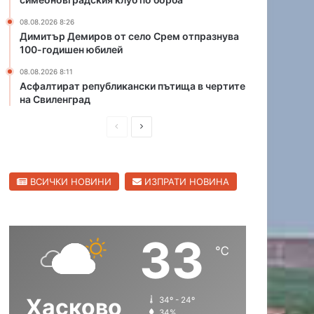
м
м
08.08.2026 8:26
я
е
Димитър Демиров от село Срем отпразнува
с
р
100-годишен юбилей
т
е
о
н
08.08.2026 8:11
н
и
Асфалтират републикански пътища в чертите
на Свиленград
а
в
С
а
П
С
в
в
е
т
р
л
т
о
е
е
о
б
ВСИЧКИ НОВИНИ
ИЗПРАТИ НОВИНА
д
д
в
у
н
с
и
в
о
н
ш
а
т
а
33
н
щ
о
К
℃
п
а
а
а
ъ
п
с
с
р
и
Хасково
34º - 24º
т
т
в
т
34%