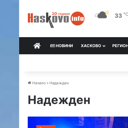
33
НАЧАЛО
НОВИНИ
ХАСКОВО
РЕГИО
Начало
»
Надежден
Надежден
К
о