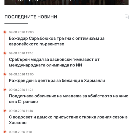
М
д
ц
е
а
е
ж
ПОСЛЕДНИТЕ НОВИНИ
л
н
д
з
т
у
а
ъ
н
09.08.2026 15:00
х
р
а
Божидар Саръбоюков тръгна с оптимизъм за
а
а
р
европейското първенство
с
з
о
09.08.2026 12:16
к
а
д
Сребърен медал за хасковски гимназист от
о
б
е
международната олимпиада по ИИ
в
е
н
с
ж
п
09.08.2026 12:00
к
а
Рожден ден в центъра за бежанци в Харманли
а
и
н
н
09.08.2026 11:21
г
ц
а
Повдигнаха обвинение на младежа за убийството на чичо
и
и
и
си в Странско
м
в
р
н
Х
09.08.2026 11:10
П
С водосвет и дамско присъствие откриха ловния сезон в
а
а
л
Хасково
з
р
о
и
м
в
09.08.2026 9:10