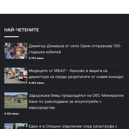
НАЙ-ЧЕТЕНИТЕ
Димитър Демиров от село Срем отпразнува 100-
годишен юбилей
8 753 views
Медиците от МБАЛ – Хасково в защита на
директора си преди резултатите от новия конкурс
6 483 views
Задържаха бивш председател на ОбС-Минерални
бани по разследване за злоупотреби с
евросредства
5 103 views
Един е в Спешно отделение след катастрофа с