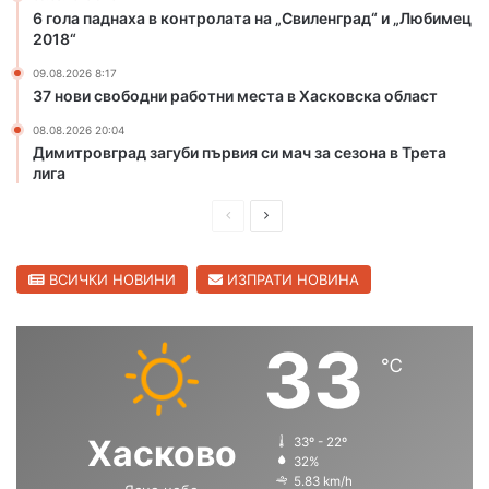
с
а
д
6 гола паднаха в контролата на „Свиленград“ и „Любимец
т
н
и
2018“
о
л
в
09.08.2026 8:17
т
и
37 нови свободни работни места в Хасковска област
м
е
08.08.2026 20:04
ж
Димитровград загуби първия си мач за сезона в Трета
д
лига
у
н
П
С
а
р
л
р
е
е
ВСИЧКИ НОВИНИ
ИЗПРАТИ НОВИНА
о
д
д
д
н
и
в
33
а
℃
ш
а
т
а
н
щ
о
а
а
Хасково
33º - 22º
л
с
с
32%
и
5.83 km/h