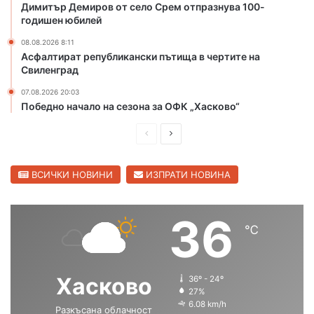
а
а
Димитър Демиров от село Срем отпразнува 100-
н
с
годишен юбилей
а
к
08.08.2026 8:11
м
о
Асфалтират републикански пътища в чертите на
е
в
Свиленград
р
с
е
к
07.08.2026 20:03
н
о
Победно начало на сезона за ОФК „Хасково“
и
в
П
С
а
р
л
в
е
е
ВСИЧКИ НОВИНИ
ИЗПРАТИ НОВИНА
т
о
д
д
б
и
в
36
у
℃
ш
а
с
н
н
щ
а
а
а
Хасково
36º - 24º
К
с
с
27%
а
6.08 km/h
Разкъсана облачност
п
т
т