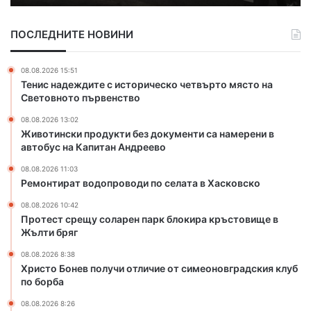
п
в
а
р
о
р
ПОСЛЕДНИТЕ НОВИНИ
о
д
и
д
о
я
у
п
08.08.2026 15:51
к
р
Тенис надеждите с историческо четвърто място на
т
о
Световното първенство
и
в
08.08.2026 13:02
б
о
Животински продукти без документи са намерени в
е
д
автобус на Капитан Андреево
з
и
д
п
08.08.2026 11:03
о
о
Ремонтират водопроводи по селата в Хасковско
к
с
08.08.2026 10:42
у
е
Протест срещу соларен парк блокира кръстовище в
м
л
Жълти бряг
е
а
н
т
08.08.2026 8:38
Христо Бонев получи отличие от симеоновградския клуб
т
а
по борба
и
в
с
Х
08.08.2026 8:26