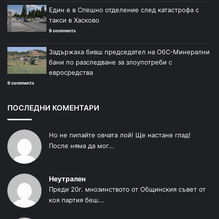
Един е в Спешно отделение след катастрофа с
такси в Хасково
9 comments
Задържаха бивш председател на ОбС-Минерални
бани по разследване за злоупотреби с
евросредства
9 comments
ПОСЛЕДНИ КОМЕНТАРИ
Но не пипайте овчата лой! Ще настане глад!
После няма да мог...
Неутрален
Преди 20г. мнозинството от Общинския съвет от
коя партия беш...