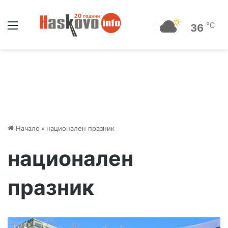
Меню
℃
36
Начало
»
национален празник
национален
празник
Х