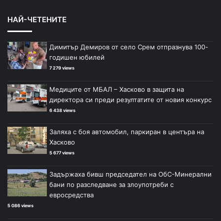
НАЙ-ЧЕТЕНИТЕ
Димитър Демиров от село Срем отпразнува 100-
годишен юбилей
7 279 views
Медиците от МБАЛ – Хасково в защита на
директора си преди резултатите от новия конкурс
6 438 views
Заляха с боя автомобил, паркиран в центъра на
Хасково
5 677 views
Задържаха бивш председател на ОбС-Минерални
бани по разследване за злоупотреби с
евросредства
5 086 views