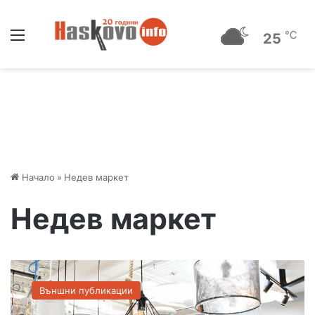
Меню
℃
25
Начало
»
Недев маркет
Недев маркет
О
г
Външни публикации
р
о