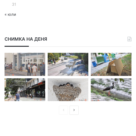
31
« юли
СНИМКА НА ДЕНЯ
П
С
р
л
е
е
д
д