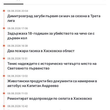
с
о
х
в
д
а
е
08.08.2026 20:04
и
в
Димитровград загуби първия си мач за сезона в Трета
т
ш
Х
лига
л
е
а
е
08.08.2026 17:06
н
с
н
Задържаха 18-годишен за убийството на чичо си с
з
к
и
дървен кол
а
о
е
у
в
08.08.2026 16:38
н
б
с
Два пожара гасиха в Хасковска област
а
и
к
„
08.08.2026 15:51
й
а
Н
Тенис надеждите с историческо четвърто място на
с
о
е
Световното първенство
т
б
д
в
л
08.08.2026 13:02
е
Животински продукти без документи са намерени в
о
а
в
автобус на Капитан Андреево
т
с
м
о
т
а
08.08.2026 11:03
н
Ремонтират водопроводи по селата в Хасковско
р
а
к
08.08.2026 10:42
ч
е