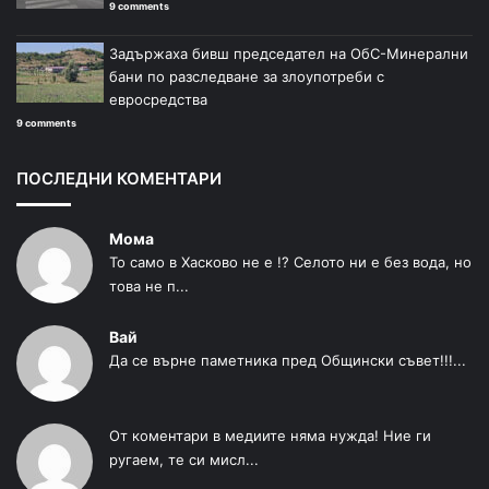
9 comments
Задържаха бивш председател на ОбС-Минерални
бани по разследване за злоупотреби с
евросредства
9 comments
ПОСЛЕДНИ КОМЕНТАРИ
Мома
То само в Хасково не е !? Селото ни е без вода, но
това не п...
Вай
Да се върне паметника пред Общински съвет!!!...
От коментари в медиите няма нужда! Ние ги
ругаем, те си мисл...