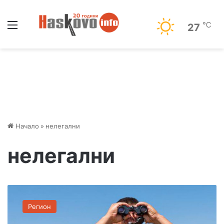
Меню
℃
27
Начало
»
нелегални
нелегални
Т
у
Регион
р
ц