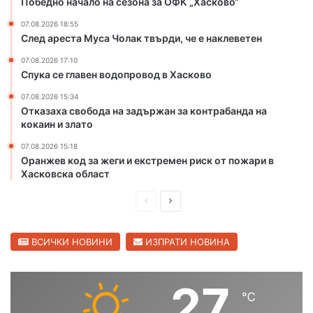
Победно начало на сезона за ОФК „Хасково“
и
с
щ
к
07.08.2026 18:55
След ареста Муса Чолак твърди, че е наклеветен
а
о
в
в
07.08.2026 17:10
ч
о
Спука се главен водопровод в Хасково
е
р
07.08.2026 15:34
Отказаха свобода на задържан за контрабанда на
т
кокаин и злато
и
т
07.08.2026 15:18
е
Оранжев код за жеги и екстремен риск от пожари в
н
Хасковска област
а
С
П
С
в
р
л
и
е
е
ВСИЧКИ НОВИНИ
ИЗПРАТИ НОВИНА
л
е
д
д
н
и
в
27
г
℃
ш
а
р