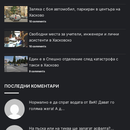
Заляха с боя автомобил, паркиран в центъра на
Хасково
10 comments
Свободни места за учители, инженери и лични
асистенти в Хасковско
10 comments
Един е в Спешно отделение след катастрофа с
такси в Хасково
9 comments
ПОСЛЕДНИ КОМЕНТАРИ
Нормално е да спрат водата от ВиК! Дават го
голяма жега! А д...
На пъска или на тиква ще залагат асфалта?...