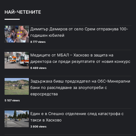
НАЙ-ЧЕТЕНИТЕ
Димитър Демиров от село Срем отпразнува 100-
годишен юбилей
8 777 views
Медиците от МБАЛ – Хасково в защита на
директора си преди резултатите от новия конкурс
6 489 views
Задържаха бивш председател на ОбС-Минерални
бани по разследване за злоупотреби с
евросредства
5 107 views
Един е в Спешно отделение след катастрофа с
такси в Хасково
3 806 views