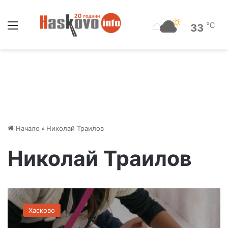
Меню
℃
33
Начало
»
Николай Траилов
Николай Траилов
М
е
Хасково
с
т