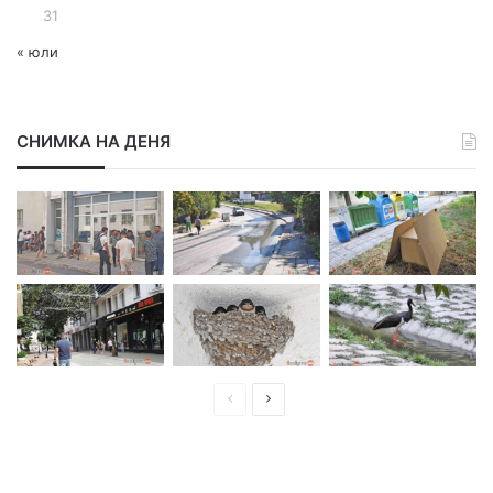
31
« юли
СНИМКА НА ДЕНЯ
П
С
р
л
е
е
д
д