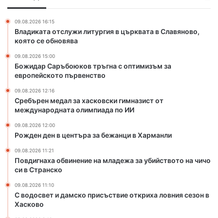
ю
з
к
а
09.08.2026 16:15
о
х
Владиката отслужи литургия в църквата в Славяново,
в
а
която се обновява
т
с
09.08.2026 15:00
р
к
Божидар Саръбоюков тръгна с оптимизъм за
ъ
о
европейското първенство
г
в
н
с
09.08.2026 12:16
а
к
Сребърен медал за хасковски гимназист от
с
международната олимпиада по ИИ
и
о
г
09.08.2026 12:00
п
и
Рожден ден в центъра за бежанци в Харманли
т
м
и
н
09.08.2026 11:21
Повдигнаха обвинение на младежа за убийството на чичо
м
а
си в Странско
и
з
з
и
09.08.2026 11:10
ъ
с
С водосвет и дамско присъствие откриха ловния сезон в
м
т
Хасково
з
о