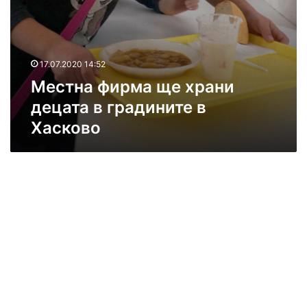
н
а
ф
и
17.07.2020 14:52
р
Местна фирма ще храни
м
а
децата в градините в
щ
Хасково
е
х
р
а
н
и
д
е
ц
а
т
а
в