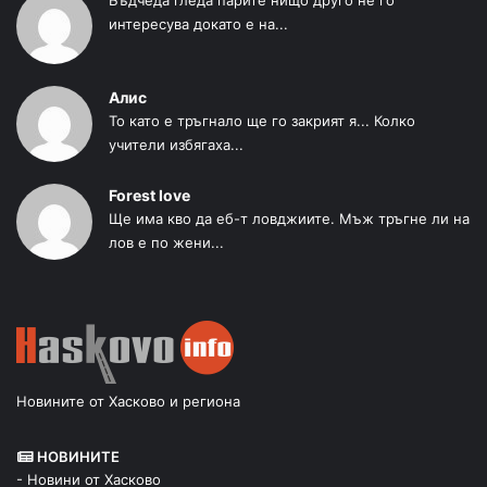
Бъдчеда гледа парите нищо друго не го
интересува докато е на...
Алис
То като е тръгнало ще го закрият я... Колко
учители избягаха...
Forest love
Ще има кво да еб-т ловджиите. Мъж тръгне ли на
лов е по жени...
Новините от Хасково и региона
НОВИНИТЕ
- Новини от Хасково