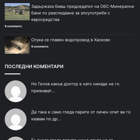
Задържаха бивш председател на ОбС-Минерални
бани по разследване за злоупотреби с
евросредства
9 comments
Спука се главен водопровод в Хасково
9 comments
ПОСЛЕДНИ КОМЕНТАРИ
Но Гелов какъв доктор е като никаде не го
признават...
Да така е само гледа парите от личен опит ви го
казвам по др...