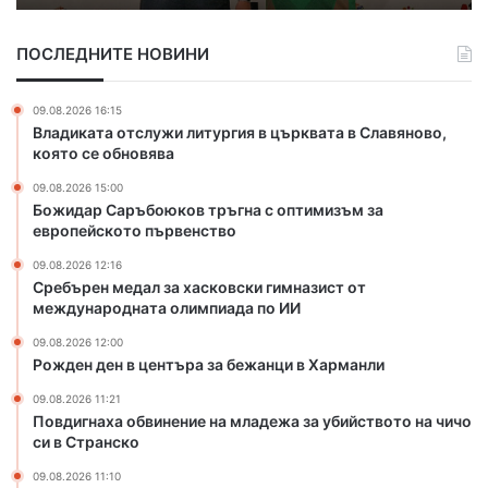
ъ
д
с
б
а
к
ПОСЛЕДНИТЕ НОВИНИ
о
л
и
ю
з
я
к
а
р
09.08.2026 16:15
о
х
Владиката отслужи литургия в църквата в Славяново,
е
в
а
която се обновява
г
т
с
и
09.08.2026 15:00
р
к
о
Божидар Саръбоюков тръгна с оптимизъм за
ъ
о
н
европейското първенство
г
в
„
н
с
09.08.2026 12:16
Р
а
к
Сребърен медал за хасковски гимназист от
о
с
международната олимпиада по ИИ
и
д
о
г
о
09.08.2026 12:00
п
и
п
Рожден ден в центъра за бежанци в Харманли
т
м
и
и
н
09.08.2026 11:21
“
Повдигнаха обвинение на младежа за убийството на чичо
м
а
си в Странско
и
з
з
и
09.08.2026 11:10