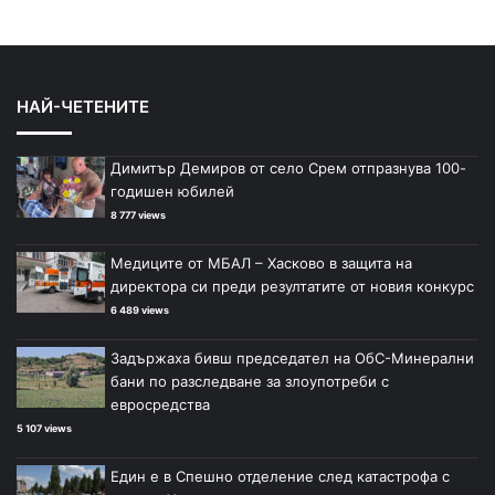
НАЙ-ЧЕТЕНИТЕ
Димитър Демиров от село Срем отпразнува 100-
годишен юбилей
8 777 views
Медиците от МБАЛ – Хасково в защита на
директора си преди резултатите от новия конкурс
6 489 views
Задържаха бивш председател на ОбС-Минерални
бани по разследване за злоупотреби с
евросредства
5 107 views
Един е в Спешно отделение след катастрофа с