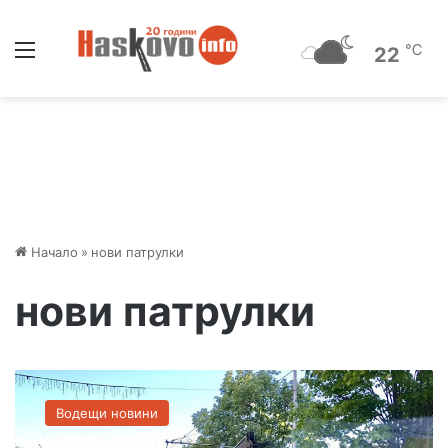
Меню
℃
22
Начало
»
нови патрулки
нови патрулки
О
щ
Водещи новини
е
ч