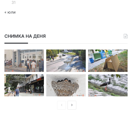
31
« юли
СНИМКА НА ДЕНЯ
П
С
р
л
е
е
д
д