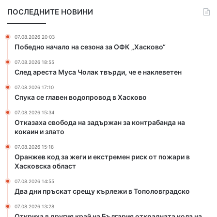
е
а
ПОСЛЕДНИТЕ НОВИНИ
н
ж
в
е
о
г
07.08.2026 20:03
д
и
Победно начало на сезона за ОФК „Хасково“
о
и
07.08.2026 18:55
п
е
След ареста Муса Чолак твърди, че е наклеветен
р
к
о
с
07.08.2026 17:10
в
т
Спука се главен водопровод в Хасково
о
р
07.08.2026 15:34
д
е
Отказаха свобода на задържан за контрабанда на
в
м
кокаин и злато
Х
е
а
н
07.08.2026 15:18
с
р
Оранжев код за жеги и екстремен риск от пожари в
к
и
Хасковска област
о
с
07.08.2026 14:55
в
к
Два дни пръскат срещу кърлежи в Тополовградско
о
о
т
07.08.2026 13:28
Откриха в другия край на България открадната кола на
п