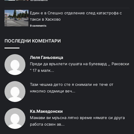
Един е в Спешно отделение след катастрофа с
такси в Хасково
9 comments
ПОСЛЕДНИ КОМЕНТАРИ
Леля Ганьовица
Преди да връхлети сушата на булевард ,, Раковски
" 17 в малк...
Тази чешма дето сте я снимали не тече от
няколко седмици веч...
Кв.Македонски
Мамави ви мръсна лятно време нямате си друга
работа освен ав...