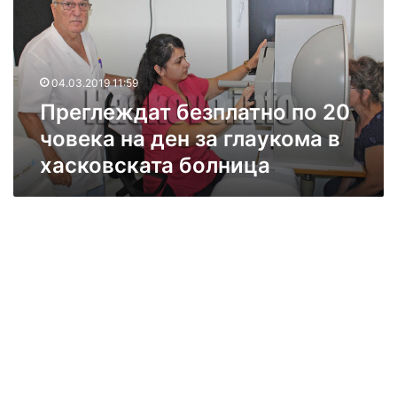
л
е
ж
д
04.03.2019 11:59
а
Преглеждат безплатно по 20
т
б
човека на ден за глаукома в
е
хасковската болница
з
п
л
а
т
н
о
п
о
2
0
ч
о