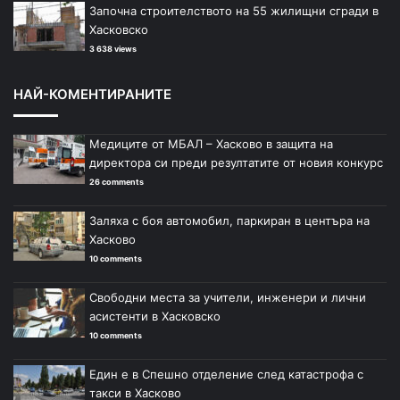
Започна строителството на 55 жилищни сгради в
Хасковско
3 638 views
НАЙ-КОМЕНТИРАНИТЕ
Медиците от МБАЛ – Хасково в защита на
директора си преди резултатите от новия конкурс
26 comments
Заляха с боя автомобил, паркиран в центъра на
Хасково
10 comments
Свободни места за учители, инженери и лични
асистенти в Хасковско
10 comments
Един е в Спешно отделение след катастрофа с
такси в Хасково