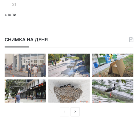
31
« юли
СНИМКА НА ДЕНЯ
П
С
р
л
е
е
д
д