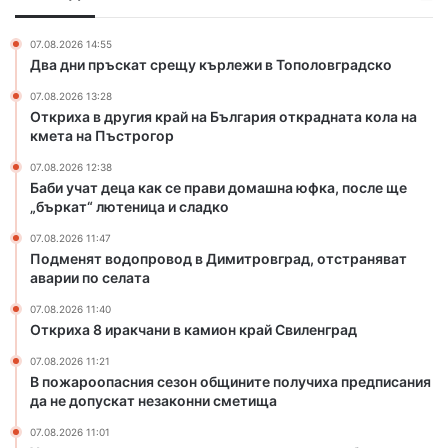
а
я
а
с
к
к
к
07.08.2026 14:55
р
с
Два дни пръскат срещу кърлежи в Тополовградско
о
а
е
в
07.08.2026 13:28
й
п
с
Откриха в другия край на България открадната кола на
н
р
к
кмета на Пъстрогор
а
а
а
Б
в
07.08.2026 12:38
т
ъ
и
Баби учат деца как се прави домашна юфка, после ще
а
л
д
„бъркат“ лютеница и сладко
б
г
о
о
07.08.2026 11:47
а
м
л
Подменят водопровод в Димитровград, отстраняват
р
а
н
аварии по селата
и
ш
и
я
н
07.08.2026 11:40
ц
Откриха 8 иракчани в камион край Свиленград
о
а
а
т
ю
07.08.2026 11:21
к
ф
В пожароопасния сезон общините получиха предписания
р
к
да не допускат незаконни сметища
а
а
07.08.2026 11:01
д
,