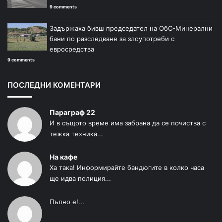
9 comments
Задържаха бивш председател на ОбС-Минерални
бани по разследване за злоупотреби с
евросредства
9 comments
ПОСЛЕДНИ КОМЕНТАРИ
Параграф 22
И в същото време има забрана да се почиства с
тежка техника...
На кафе
Ха така! Информирайте бандюгите в колко часа
ще идва полиция...
Пълно е!...