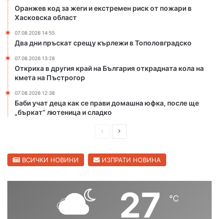
р
и
Оранжев код за жеги и екстремен риск от пожари в
и
я
Хасковска област
с
о
07.08.2026 14:55
к
т
Два дни пръскат срещу кърлежи в Тополовградско
о
к
т
р
07.08.2026 13:28
п
Откриха в другия край на България открадната кола на
а
кмета на Пъстрогор
о
д
ж
н
07.08.2026 12:38
а
а
Баби учат деца как се прави домашна юфка, после ще
р
т
„бъркат“ лютеница и сладко
и
а
в
к
П
С
Х
о
р
л
а
л
е
е
ВСИЧКИ НОВИНИ
ИЗПРАТИ НОВИНА
с
а
к
н
д
д
о
а
и
в
27
в
к
℃
ш
а
с
м
к
е
н
щ