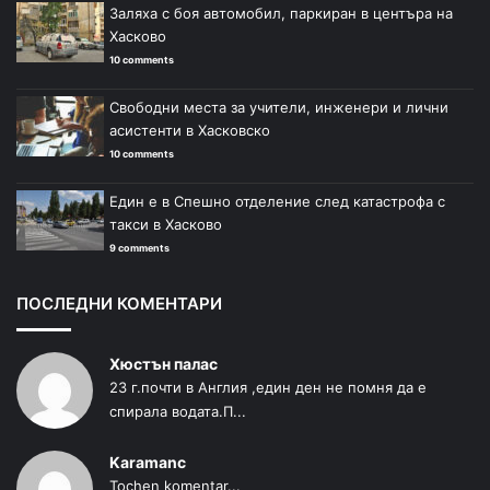
Заляха с боя автомобил, паркиран в центъра на
Хасково
10 comments
Свободни места за учители, инженери и лични
асистенти в Хасковско
10 comments
Един е в Спешно отделение след катастрофа с
такси в Хасково
9 comments
ПОСЛЕДНИ КОМЕНТАРИ
Хюстън палас
23 г.почти в Англия ,един ден не помня да е
спирала водата.П...
Karamanc
Tochen komentar...