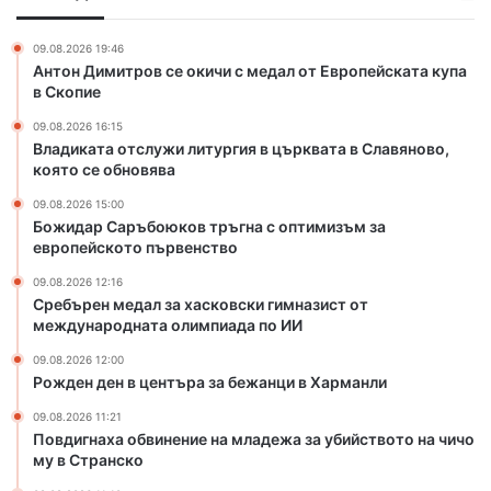
а
у
з
с
ж
а
к
09.08.2026 19:46
и
х
Антон Димитров се окичи с медал от Европейската купа
о
л
а
в Скопие
в
и
с
о
09.08.2026 16:15
т
к
Владиката отслужи литургия в църквата в Славяново,
у
о
която се обновява
р
в
г
с
09.08.2026 15:00
и
к
Божидар Саръбоюков тръгна с оптимизъм за
я
европейското първенство
и
в
г
09.08.2026 12:16
ц
и
Сребърен медал за хасковски гимназист от
ъ
м
международната олимпиада по ИИ
р
н
к
09.08.2026 12:00
а
Рожден ден в центъра за бежанци в Харманли
в
з
а
и
09.08.2026 11:21
т
с
Повдигнаха обвинение на младежа за убийството на чичо
а
т
му в Странско
в
о