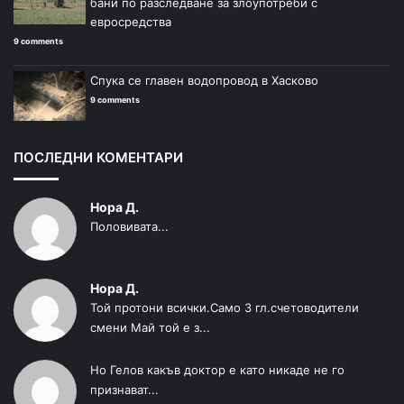
бани по разследване за злоупотреби с
евросредства
9 comments
Спука се главен водопровод в Хасково
9 comments
ПОСЛЕДНИ КОМЕНТАРИ
Нора Д.
Половивата...
Нора Д.
Той протони всички.Само 3 гл.счетоводители
смени Май той е з...
Но Гелов какъв доктор е като никаде не го
признават...