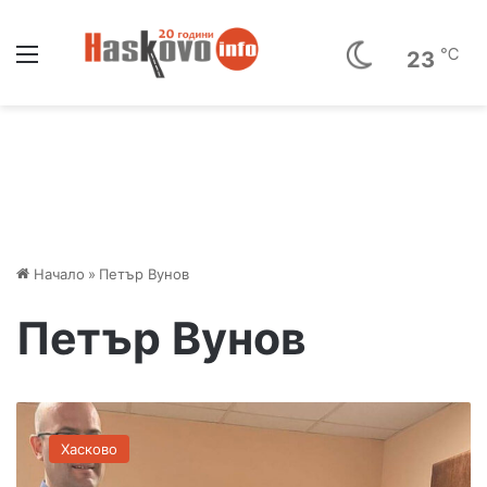
Меню
℃
23
Начало
»
Петър Вунов
Петър Вунов
П
е
Хасково
т
ъ