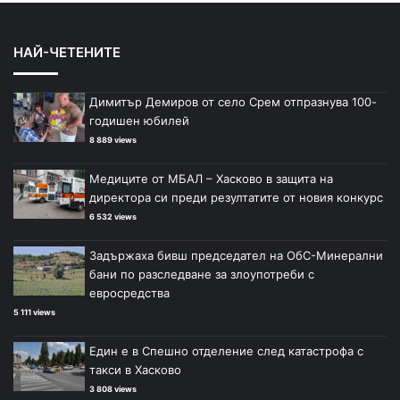
НАЙ-ЧЕТЕНИТЕ
Димитър Демиров от село Срем отпразнува 100-
годишен юбилей
8 889 views
Медиците от МБАЛ – Хасково в защита на
директора си преди резултатите от новия конкурс
6 532 views
Задържаха бивш председател на ОбС-Минерални
бани по разследване за злоупотреби с
евросредства
5 111 views
Един е в Спешно отделение след катастрофа с
такси в Хасково
3 808 views