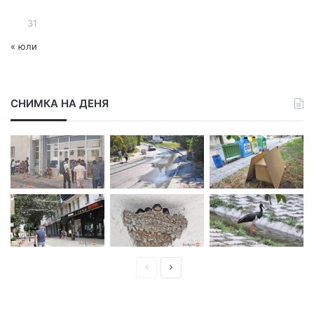
31
« юли
СНИМКА НА ДЕНЯ
П
С
р
л
е
е