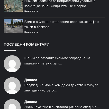
НПО сигнализира за неприемливи условия в
зоокът „Кенана“. Общината: Не е вярно
9 comments
Един е в Спешно отделение след катастрофа с
такси в Хасково
9 comments
ПОСЛЕДНИ КОМЕНТАРИ
Ще им се развалят схемите закрадене на
клинични пътеки, за т...
Даниел
Брадчед, не може хем да си действащ хирург,
хем администрато...
Даниел
Значи, пускане в експлоатация поне след 5 г....