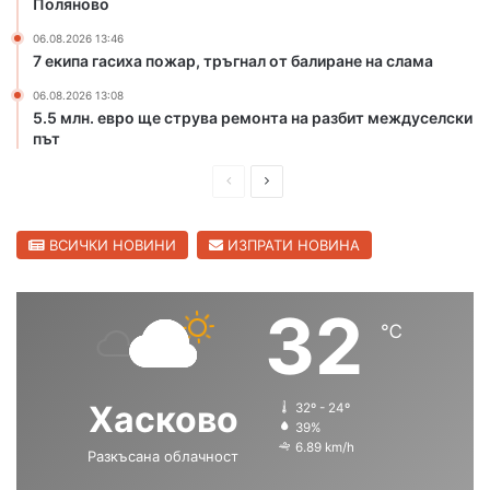
Поляново
н
к
06.08.2026 13:46
е
а
7 екипа гасиха пожар, тръгнал от балиране на слама
т
М
о
а
06.08.2026 13:08
н
р
5.5 млн. евро ще струва ремонта на разбит междуселски
а
и
път
ю
ц
ж
П
С
а
н
в
р
л
и
С
е
е
ВСИЧКИ НОВИНИ
ИЗПРАТИ НОВИНА
я
в
о
д
д
и
б
л
и
в
32
х
е
℃
ш
а
о
н
д
н
щ
г
е
р
а
а
Хасково
32º - 24º
н
а
с
с
39%
п
д
6.89 km/h
Разкъсана облачност
ъ
т
т
т
р
р