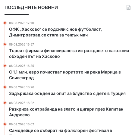
и
о
ПОСЛЕДНИТЕ НОВИНИ
ф
п
и
о
н
ч
06.08.2026 17:10
а
и
ОФК „Хасково“ се подсили с нов футболист,
н
с
Димитровград се стяга за тежък мач
с
т
06.08.2026 16:57
и
в
Търсят фирма и финансиране за изграждането на южния
р
а
обходен път на Хасково
а
т
н
к
06.08.2026 16:35
е
о
С 1.1 млн. евро почистват коритото на река Марица в
з
Свиленград
р
а
и
06.08.2026 16:26
и
т
Задържаха осъден за опит за блудство с дете в Турция
з
о
г
т
06.08.2026 16:22
Разкриха контрабанда на злато и цигари през Капитан
р
о
Андреево
а
н
ж
а
06.08.2026 16:02
д
р
Самодейци се събират на фолклорен фестивал в
а
е