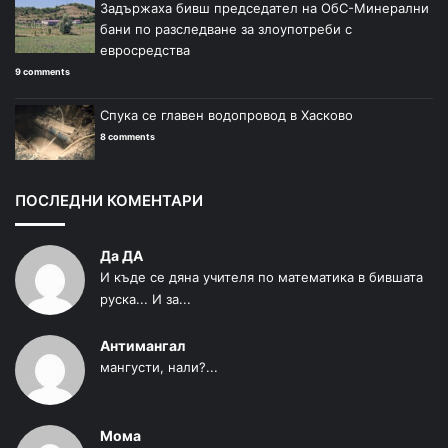
Задържаха бивш председател на ОбС-Минерални
бани по разследване за злоупотреби с
евросредства
9 comments
Спука се главен водопровод в Хасково
8 comments
ПОСЛЕДНИ КОМЕНТАРИ
Да ДА
И къде се дяна учителя по математика в бившата
руска... И за...
Антимангал
мангусти, нали?...
Мома