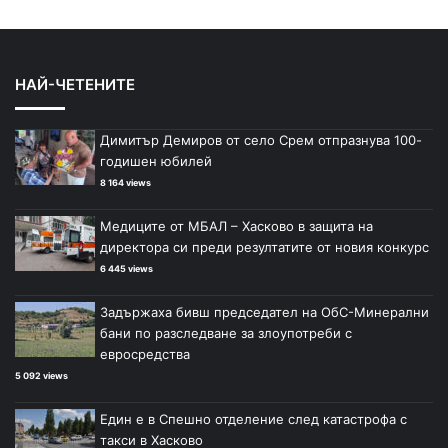
НАЙ-ЧЕТЕНИТЕ
Димитър Демиров от село Срем отпразнува 100-
годишен юбилей
8 164 views
Медиците от МБАЛ – Хасково в защита на
директора си преди резултатите от новия конкурс
6 445 views
Задържаха бивш председател на ОбС-Минерални
бани по разследване за злоупотреби с
евросредства
5 092 views
Един е в Спешно отделение след катастрофа с
такси в Хасково