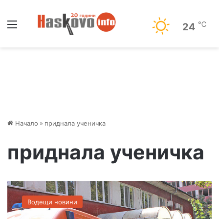
Меню
℃
24
Начало
»
приднала ученичка
приднала ученичка
П
о
Водещи новини
т
р