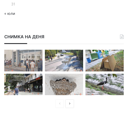
31
« юли
СНИМКА НА ДЕНЯ
П
С
р
л
е
е
д
д