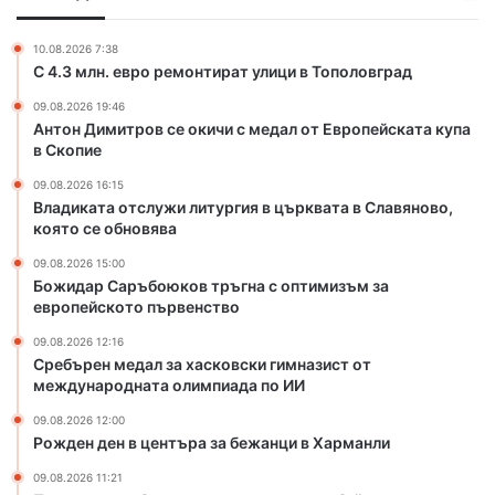
и
с
у
к
е
ж
с
10.08.2026 7:38
о
и
С 4.3 млн. евро ремонтират улици в Тополовград
ъ
к
л
с
09.08.2026 19:46
и
и
с
Антон Димитров се окичи с медал от Европейската купа
ч
т
е
в Скопие
и
у
р
с
р
09.08.2026 16:15
и
м
г
Владиката отслужи литургия в църквата в Славяново,
о
е
и
която се обновява
з
д
я
н
09.08.2026 15:00
а
в
а
Божидар Саръбоюков тръгна с оптимизъм за
л
ц
и
европейското първенство
о
ъ
н
т
р
09.08.2026 12:16
ф
Сребърен медал за хасковски гимназист от
Е
к
е
международната олимпиада по ИИ
в
в
к
р
а
ц
09.08.2026 12:00
о
т
Рожден ден в центъра за бежанци в Харманли
и
п
а
я
09.08.2026 11:21
е
в
,