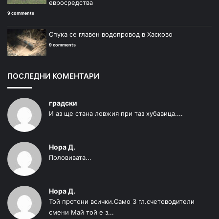
евросредства
9 comments
Спука се главен водопровод в Хасково
9 comments
ПОСЛЕДНИ КОМЕНТАРИ
градски
И аз ще стана ловжия при таз хубавица....
Нора Д.
Половивата...
Нора Д.
Той протони всички.Само 3 гл.счетоводители
смени Май той е з...