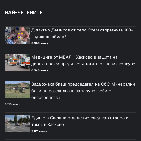
НАЙ-ЧЕТЕНИТЕ
Димитър Демиров от село Срем отпразнува 100-
годишен юбилей
8 908 views
Медиците от МБАЛ – Хасково в защита на
директора си преди резултатите от новия конкурс
6 543 views
Задържаха бивш председател на ОбС-Минерални
бани по разследване за злоупотреби с
евросредства
5 113 views
Един е в Спешно отделение след катастрофа с
такси в Хасково
3 811 views