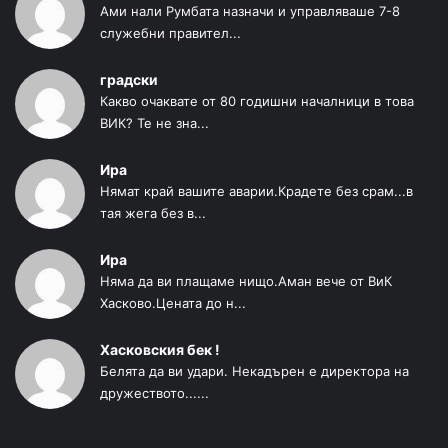
Ами нали Румбата назначи и управляваше 7-8
служебни правител...
градски
Какво очаквате от 80 годишни началници в това
ВИК? Те не зна...
Ира
Нямат край вашите аварии.Крадете без срам...в
тая жега без в...
Ира
Няма да ви плащаме нищо.Аман вече от ВиК
Хасково.Цената до н...
Хасковския бек !
Белята да ви удари. Некадърен е директора на
дружеството......