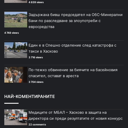
4 839 views
Задържаха бивш председател на ОбС-Минерални
бани по разследване за злоупотреби с
евросредства
4 748 views
Един е в Спешно отделение след катастрофа с
такси в Хасково
3 716 views
По-тежко обвинение за биячите на басейновия
спасител, остават в ареста
3 704 views
НАЙ-КОМЕНТИРАНИТЕ
Медиците от МБАЛ – Хасково в защита на
директора си преди резултатите от новия конкурс
22 comments