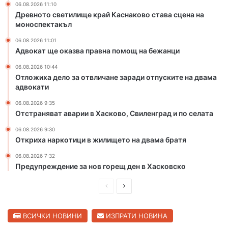
й
а
06.08.2026 11:10
К
п
Древното светилище край Каснаково става сцена на
а
о
моноспектакъл
с
м
06.08.2026 11:01
н
о
Адвокат ще оказва правна помощ на бежанци
а
щ
к
н
06.08.2026 10:44
о
а
Отложиха дело за отвличане заради отпуските на двама
адвокати
в
б
о
е
06.08.2026 9:35
с
ж
Отстраняват аварии в Хасково, Свиленград и по селата
т
а
а
н
06.08.2026 9:30
Откриха наркотици в жилището на двама братя
в
ц
а
и
06.08.2026 7:32
с
Предупреждение за нов горещ ден в Хасковско
ц
е
П
С
н
р
л
а
е
е
н
ВСИЧКИ НОВИНИ
ИЗПРАТИ НОВИНА
а