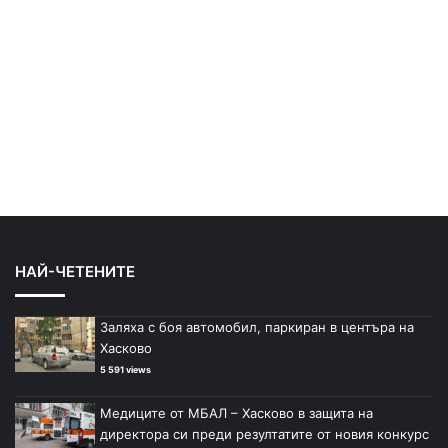
НАЙ-ЧЕТЕНИТЕ
Заляха с боя автомобил, паркиран в центъра на
Хасково
5 591 views
Медиците от МБАЛ – Хасково в защита на
директора си преди резултатите от новия конкурс