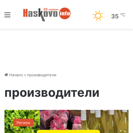
Меню
℃
35
Начало
»
производители
производители
П
р
Регион
о
и