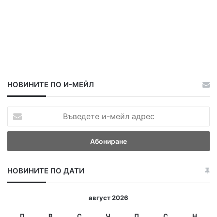
НОВИНИТЕ ПО И-МЕЙЛ
В
ъ
в
е
д
е
НОВИНИТЕ ПО ДАТИ
т
е
и
август 2026
-
м
П
В
С
Ч
П
С
Н