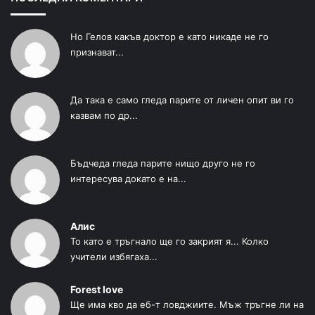
Но Гелов какъв доктор е като никаде не го
признават...
Да така е само гледа парите от личен опит ви го
казвам по др...
Бъдчеда гледа парите нищо друго не го
интересува докато е на...
Алис
То като е тръгнало ще го закрият я... Колко
учители избягаха...
Forest love
Ще има кво да еб-т ловджиите. Мъж тръгне ли на