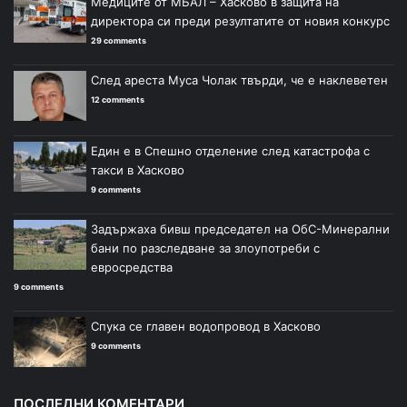
Медиците от МБАЛ – Хасково в защита на
директора си преди резултатите от новия конкурс
29 comments
След ареста Муса Чолак твърди, че е наклеветен
12 comments
Един е в Спешно отделение след катастрофа с
такси в Хасково
9 comments
Задържаха бивш председател на ОбС-Минерални
бани по разследване за злоупотреби с
евросредства
9 comments
Спука се главен водопровод в Хасково
9 comments
ПОСЛЕДНИ КОМЕНТАРИ