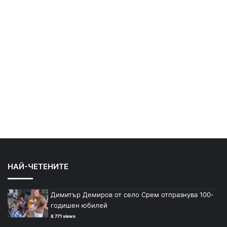
НАЙ-ЧЕТЕНИТЕ
Димитър Демиров от село Срем отпразнува 100-
годишен юбилей
8 771 views