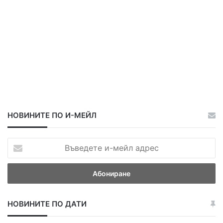
НОВИНИТЕ ПО И-МЕЙЛ
В
ъ
в
е
д
е
НОВИНИТЕ ПО ДАТИ
т
е