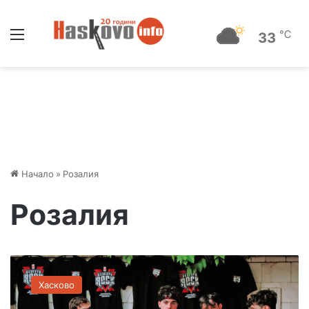
Меню
℃
33
Начало
»
Розалия
Розалия
„
Х
Хасково
а
с