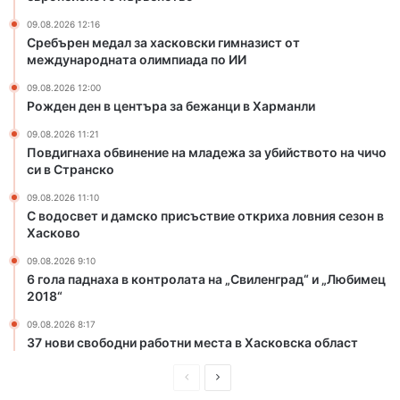
в
а
с
м
09.08.2026 12:16
к
л
Сребърен медал за хасковски гимназист от
и
международната олимпиада по ИИ
а
г
д
09.08.2026 12:00
и
е
Рожден ден в центъра за бежанци в Харманли
м
ж
н
а
09.08.2026 11:21
Повдигнаха обвинение на младежа за убийството на чичо
а
з
си в Странско
з
а
и
у
09.08.2026 11:10
с
б
С водосвет и дамско присъствие откриха ловния сезон в
т
и
Хасково
о
й
09.08.2026 9:10
т
с
6 гола паднаха в контролата на „Свиленград“ и „Любимец
м
т
2018“
е
в
ж
о
09.08.2026 8:17
д
т
37 нови свободни работни места в Хасковска област
у
о
н
П
С
н
а
а