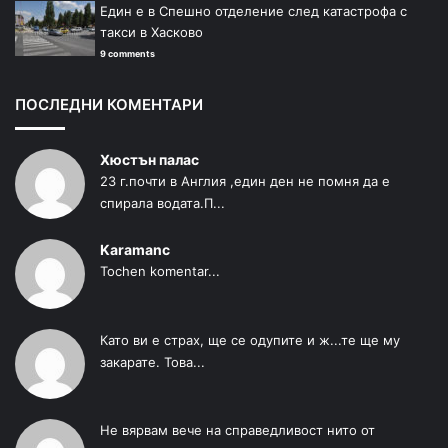
Един е в Спешно отделение след катастрофа с
такси в Хасково
9 comments
ПОСЛЕДНИ КОМЕНТАРИ
Хюстън палас
23 г.почти в Англия ,един ден не помня да е
спирала водата.П...
Karamanc
Tochen komentar...
Като ви е страх, ще се одупите и ж...те ще му
закарате. Това...
Не вярвам вече на справедливост нито от