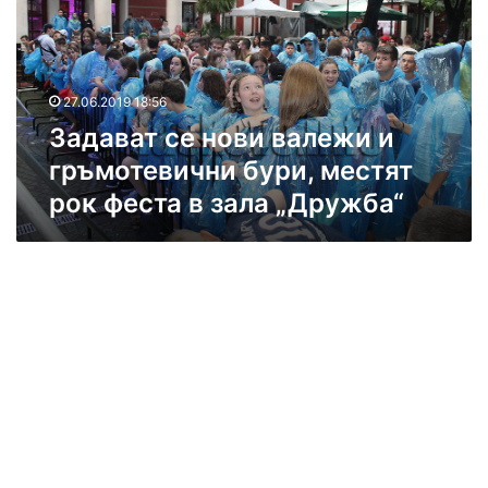
в
а
т
с
27.06.2019 18:56
е
Задават се нови валежи и
н
о
гръмотевични бури, местят
в
рок феста в зала „Дружба“
и
в
а
л
е
ж
и
и
г
р
ъ
м
о