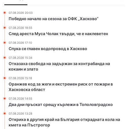
ф
в
е
е
о
г
с
07.08.2026 20:03
д
и
Победно начало на сезона за ОФК „Хасково“
т
о
и
а
07.08.2026 18:55
п
е
в
След ареста Муса Чолак твърди, че е наклеветен
р
к
з
о
с
а
07.08.2026 17:10
в
т
Спука се главен водопровод в Хасково
л
о
р
а
07.08.2026 15:34
д
е
„
Отказаха свобода на задържан за контрабанда на
в
м
Д
кокаин и злато
Х
е
р
а
н
07.08.2026 15:18
у
с
р
Оранжев код за жеги и екстремен риск от пожари в
ж
к
и
Хасковска област
б
о
с
а
07.08.2026 14:55
в
к
“
Два дни пръскат срещу кърлежи в Тополовградско
о
о
т
07.08.2026 13:28
Откриха в другия край на България открадната кола на
п
кмета на Пъстрогор
о