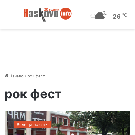
Меню
℃
26
Начало
»
рок фест
рок фест
З
а
Водещи новини
д
а