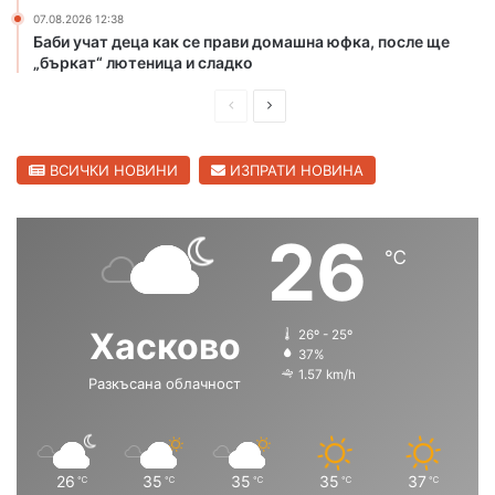
ж
07.08.2026 12:38
а
Баби учат деца как се прави домашна юфка, после ще
р
„бъркат“ лютеница и сладко
и
в
П
С
Х
р
л
а
е
е
ВСИЧКИ НОВИНИ
ИЗПРАТИ НОВИНА
с
к
д
д
о
и
в
26
в
℃
ш
а
с
к
н
щ
а
а
а
Хасково
о
26º - 25º
с
с
37%
б
1.57 km/h
л
Разкъсана облачност
т
т
а
р
р
с
а
а
т
н
н
26
35
35
35
37
℃
℃
℃
℃
℃