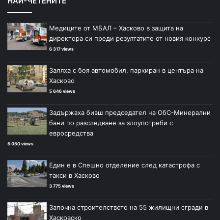
НАЙ-ЧЕТЕНИТЕ
Медиците от МБАЛ – Хасково в защита на
директора си преди резултатите от новия конкурс
6 317 views
Заляха с боя автомобил, паркиран в центъра на
Хасково
5 646 views
Задържаха бивш председател на ОбС-Минерални
бани по разследване за злоупотреби с
евросредства
5 050 views
Един е в Спешно отделение след катастрофа с
такси в Хасково
3 775 views
Започна строителството на 55 жилищни сгради в
Хасковско