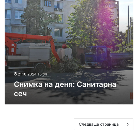
а
е
н
а
д
е
н
я
:
С
а
н
и
21.10.2024 15:54
т
Снимка на деня: Санитарна
а
сеч
р
н
а
с
е
ч
Следваща страница