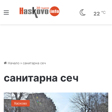
Меню
℃
22
Начало
»
санитарна сеч
санитарна сеч
З
а
Хасково
т
в