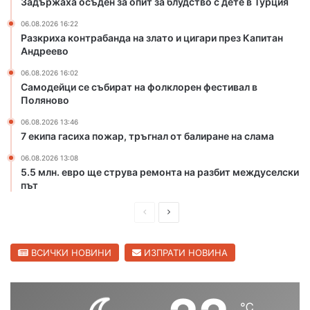
Задържаха осъден за опит за блудство с дете в Турция
о
и
т
ц
06.08.2026 16:22
Разкриха контрабанда на злато и цигари през Капитан
о
и
Андреево
н
г
а
а
06.08.2026 16:02
р
р
Самодейци се събират на фолклорен фестивал в
е
и
Поляново
к
п
06.08.2026 13:46
а
р
7 екипа гасиха пожар, тръгнал от балиране на слама
М
е
а
з
06.08.2026 13:08
р
К
5.5 млн. евро ще струва ремонта на разбит междуселски
и
а
път
ц
п
а
П
С
и
в
т
р
л
С
а
е
е
ВСИЧКИ НОВИНИ
ИЗПРАТИ НОВИНА
в
н
и
д
д
А
л
н
и
в
е
д
℃
ш
а