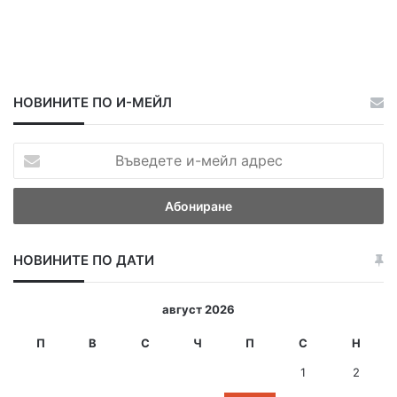
НОВИНИТЕ ПО И-МЕЙЛ
В
ъ
в
е
д
е
НОВИНИТЕ ПО ДАТИ
т
е
и
август 2026
-
м
П
В
С
Ч
П
С
Н
е
1
2
й
л