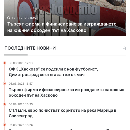
л
и
н
х
.
а
06.08.2026 16:35
С 1.1 млн. евро почистват коритото на река
е
к
Марица в Свиленград
в
о
р
н
о
т
ПОСЛЕДНИТЕ НОВИНИ
п
р
о
а
ч
б
06.08.2026 17:10
и
а
ОФК „Хасково“ се подсили с нов футболист,
с
н
Димитровград се стяга за тежък мач
т
д
06.08.2026 16:57
в
а
Търсят фирма и финансиране за изграждането на южния
а
н
обходен път на Хасково
т
а
к
з
06.08.2026 16:35
о
л
С 1.1 млн. евро почистват коритото на река Марица в
р
Свиленград
а
и
т
06.08.2026 16:26
т
о