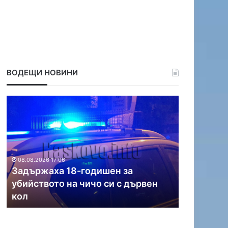
ВОДЕЩИ НОВИНИ
З
Д
а
в
д
а
ъ
п
р
о
ж
ж
08.08.2026 17:06
а
а
Задържаха 18-годишен за
08.08.2026 1
х
р
убийството на чичо си с дървен
Два пожа
а
а
кол
област
1
г
8
а
-
с