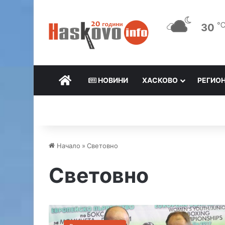
30
НАЧАЛО
НОВИНИ
ХАСКОВО
РЕГИО
Начало
»
Световно
Световно
И
н