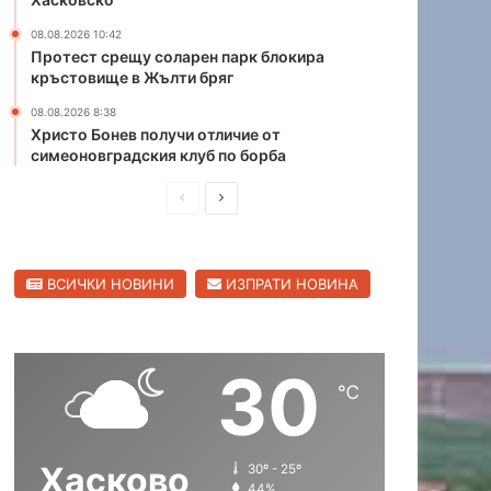
и
08.08.2026 10:42
ч
Протест срещу соларен парк блокира
о
кръстовище в Жълти бряг
с
и
08.08.2026 8:38
с
Христо Бонев получи отличие от
симеоновградския клуб по борба
д
ъ
П
С
р
в
р
л
е
е
е
н
ВСИЧКИ НОВИНИ
ИЗПРАТИ НОВИНА
д
д
к
о
и
в
л
ш
а
30
н
щ
℃
а
а
с
с
Хасково
30º - 25º
т
т
44%