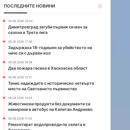
г
и
ПОСЛЕДНИТЕ НОВИНИ
о
х
д
а
и
в
08.08.2026 20:04
ш
Х
Димитровград загуби първия си мач за
е
а
сезона в Трета лига
н
с
08.08.2026 17:06
з
к
Задържаха 18-годишен за убийството на
а
о
чичо си с дървен кол
у
в
б
с
08.08.2026 16:38
и
к
Два пожара гасиха в Хасковска област
й
а
08.08.2026 15:51
с
о
Тенис надеждите с историческо четвърто
т
б
място на Световното първенство
в
л
о
а
08.08.2026 13:02
Животински продукти без документи са
т
с
намерени в автобус на Капитан Андреево
о
т
н
08.08.2026 11:03
а
Ремонтират водопроводи по селата в
ч
Хасковско