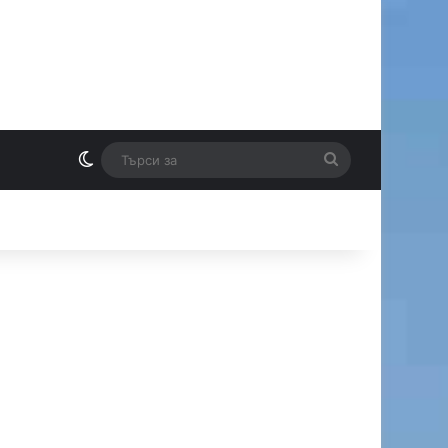
Switch skin
Търси
И
за