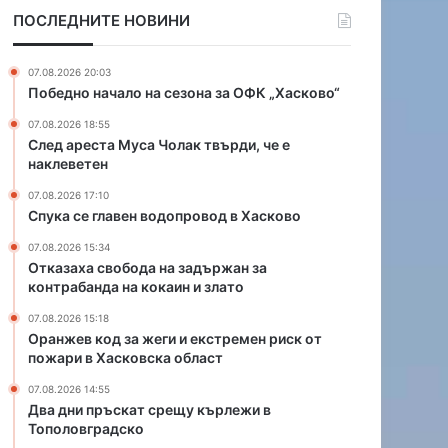
н
ж
ПОСЛЕДНИТЕ НОВИНИ
в
е
о
г
д
и
07.08.2026 20:03
о
и
Победно начало на сезона за ОФК „Хасково“
п
е
07.08.2026 18:55
р
к
След ареста Муса Чолак твърди, че е
о
с
наклеветен
в
т
о
р
07.08.2026 17:10
д
е
Спука се главен водопровод в Хасково
в
м
07.08.2026 15:34
Х
е
Отказаха свобода на задържан за
а
н
контрабанда на кокаин и злато
с
р
к
и
07.08.2026 15:18
о
Оранжев код за жеги и екстремен риск от
с
пожари в Хасковска област
в
к
о
о
07.08.2026 14:55
т
Два дни пръскат срещу кърлежи в
п
Тополовградско
о