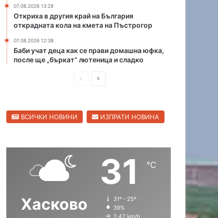
07.08.2026 13:28
ж
Откриха в другия край на България
а
открадната кола на кмета на Пъстрогор
р
и
07.08.2026 12:38
в
Баби учат деца как се прави домашна юфка,
Х
после ще „бъркат“ лютеница и сладко
а
П
С
с
к
р
л
о
е
е
в
ВСИЧКИ НОВИНИ
ИЗПРАТИ НОВИНА
д
д
с
к
и
в
а
ш
а
о
31
н
щ
б
℃
л
а
а
а
с
с
с
Хасково
31º - 25º
т
т
т
39%
р
р
2.47 km/h