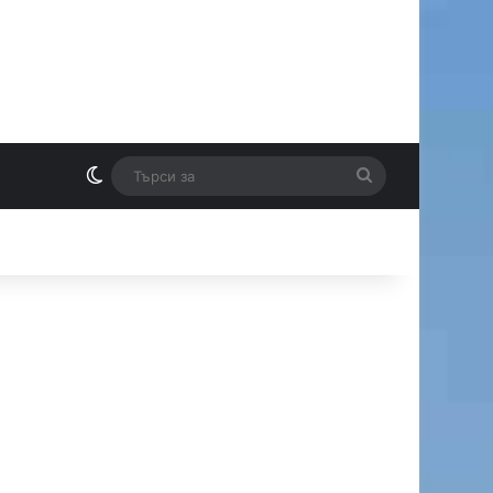
Switch skin
Търси
И
за