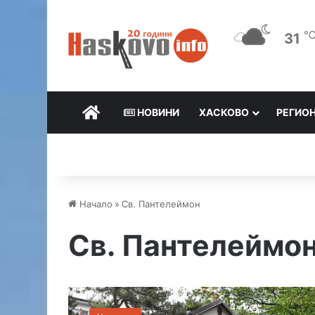
31
НАЧАЛО
НОВИНИ
ХАСКОВО
РЕГИО
Начало
»
Св. Пантелеймон
Св. Пантелеймо
О
б