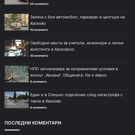
25 comments
Заляха с боя автомобил, паркиран в центъра на
Хасково
10 comments
Свободни места за учители, инженери и лични
асистенти в Хасковско
10 comments
НПО сигнализира за неприемливи условия в
зоокът „Кенана“. Общината: Не е вярно
9 comments
Един е в Спешно отделение след катастрофа с
такси в Хасково
9 comments
ПОСЛЕДНИ КОМЕНТАРИ