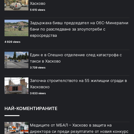
Хасково
5 615 views
Задържаха бивш председател на ОбС-Минерални
бани по разследване за злоупотреби с
евросредства
4 926 views
Един е в Спешно отделение след катастрофа с
такси в Хасково
3 739 views
Започна строителството на 55 жилищни сгради в
Хасковско
3 633 views
НАЙ-КОМЕНТИРАНИТЕ
Медиците от МБАЛ – Хасково в защита на
директора си преди резултатите от новия конкурс