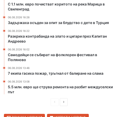
о
С 1.1 млн. евро почистват коритото на река Марица в
Свиленград
р
и
06.08.2026 16:26
т
Задържаха осъден за опит за блудство с дете в Турция
о
т
06.08.2026 16:22
Разкриха контрабанда на злато и цигари през Капитан
о
Андреево
н
а
06.08.2026 16:02
р
Самодейци се събират на фолклорен фестивал в
е
Поляново
к
06.08.2026 13:46
а
7 екипа гасиха пожар, тръгнал от балиране на слама
М
а
06.08.2026 13:08
р
5.5 млн. евро ще струва ремонта на разбит междуселски
и
път
ц
а
П
С
в
р
л
С
е
е