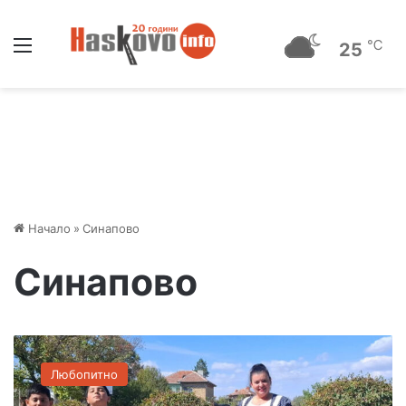
Меню
℃
25
Начало
»
Синапово
Синапово
Д
е
Любопитно
ц
а