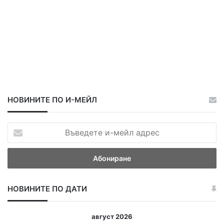
НОВИНИТЕ ПО И-МЕЙЛ
В
ъ
в
е
д
е
НОВИНИТЕ ПО ДАТИ
т
е
и
август 2026
-