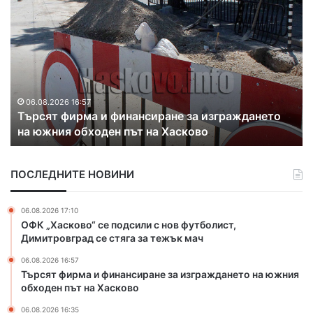
1
.
1
м
л
н
.
06.08.2026 16:35
а изграждането
С 1.1 млн. евро почистват коритото 
е
во
Марица в Свиленград
в
р
о
ПОСЛЕДНИТЕ НОВИНИ
п
о
ч
06.08.2026 17:10
и
ОФК „Хасково“ се подсили с нов футболист,
с
Димитровград се стяга за тежък мач
т
06.08.2026 16:57
в
Търсят фирма и финансиране за изграждането на южния
а
обходен път на Хасково
т
к
06.08.2026 16:35