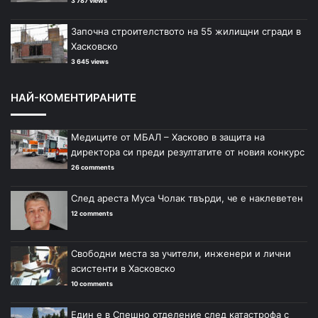
3 787 views
Започна строителството на 55 жилищни сгради в
Хасковско
3 645 views
НАЙ-КОМЕНТИРАНИТЕ
Медиците от МБАЛ – Хасково в защита на
директора си преди резултатите от новия конкурс
26 comments
След ареста Муса Чолак твърди, че е наклеветен
12 comments
Свободни места за учители, инженери и лични
асистенти в Хасковско
10 comments
Един е в Спешно отделение след катастрофа с