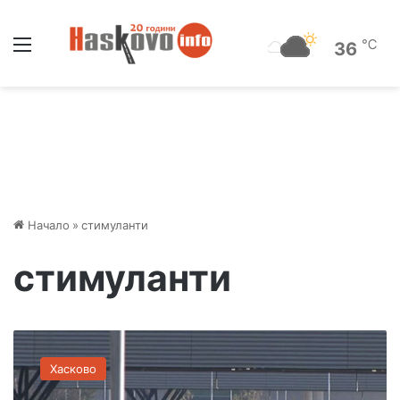
Меню
℃
36
Начало
»
стимуланти
стимуланти
У
с
Хасково
л
о