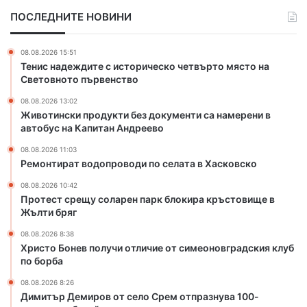
р
о
ПОСЛЕДНИТЕ НОВИНИ
о
д
д
о
у
п
08.08.2026 15:51
к
р
Тенис надеждите с историческо четвърто място на
т
о
Световното първенство
и
в
08.08.2026 13:02
б
о
Животински продукти без документи са намерени в
е
д
автобус на Капитан Андреево
з
и
д
п
08.08.2026 11:03
о
о
Ремонтират водопроводи по селата в Хасковско
к
с
08.08.2026 10:42
у
е
Протест срещу соларен парк блокира кръстовище в
м
л
Жълти бряг
е
а
н
т
08.08.2026 8:38
Христо Бонев получи отличие от симеоновградския клуб
т
а
по борба
и
в
с
Х
08.08.2026 8:26
а
а
Димитър Демиров от село Срем отпразнува 100-
н
с