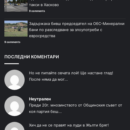
такси в Хасково
9 comments
Задържаха бивш председател на ОбС-Минерални
бани по разследване за злоупотреби с
евросредства
9 comments
ПОСЛЕДНИ КОМЕНТАРИ
Но не пипайте овчата лой! Ще настане глад!
После няма да мог...
Неутрален
Преди 20г. мнозинството от Общинския съвет от
коя партия беш...
Хич да не се правят на луди в Жълти бряг!