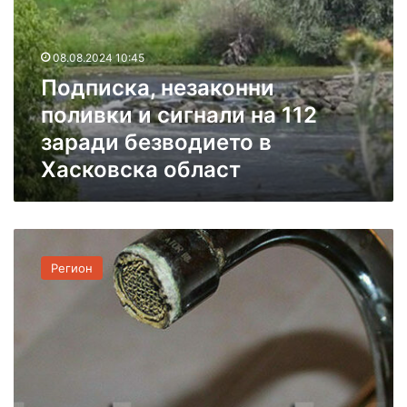
и
с
к
08.08.2024 10:45
а
Подписка, незаконни
,
поливки и сигнали на 112
н
е
заради безводието в
з
Хасковска област
а
к
о
н
Н
н
а
и
Регион
р
п
у
о
ш
л
е
и
н
в
о
к
в
и