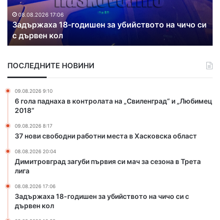
а
р
на чичо си
а
08.08.2026 16:38
Два пожара гасиха в Хасковска област
г
а
с
ПОСЛЕДНИТЕ НОВИНИ
и
х
а
09.08.2026 9:10
в
6 гола паднаха в контролата на „Свиленград“ и „Любимец
Х
2018“
а
09.08.2026 8:17
с
37 нови свободни работни места в Хасковска област
к
о
08.08.2026 20:04
в
Димитровград загуби първия си мач за сезона в Трета
с
лига
к
08.08.2026 17:06
а
Задържаха 18-годишен за убийството на чичо си с
о
дървен кол
б