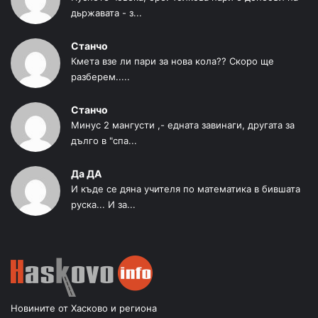
дьржавата - з...
Станчо
Кмета взе ли пари за нова кола?? Скоро ще
разберем.....
Станчо
Минус 2 мангусти ,- едната завинаги, другата за
дълго в "спа...
Да ДА
И къде се дяна учителя по математика в бившата
руска... И за...
Новините от Хасково и региона