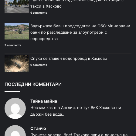
такси в Хасково
9 comments
Задържаха бивш председател на ОбС-Минерални
бани по разследване за злоупотреби с
евросредства
9 comments
Спука се главен водопровод в Хасково
9 comments
ПОСЛЕДНИ КОМЕНТАРИ
Тайна майна
Незнам как е в Англия, но тук ВиК Хасково ни
държи без вода...
Станчо
Пуснете човека, бре! Толкова пари е донесъл на