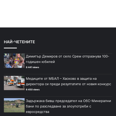
НАЙ-ЧЕТЕНИТЕ
Димитър Демиров от село Срем отпразнува 100-
годишен юбилей
8 441 views
Медиците от МБАЛ – Хасково в защита на
директора си преди резултатите от новия конкурс
6 450 views
Задържаха бивш председател на ОбС-Минерални
бани по разследване за злоупотреби с
евросредства