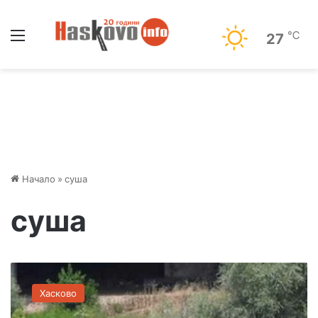
Меню
℃
27
Начало
»
суша
суша
П
о
Хасково
д
п