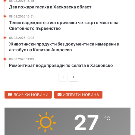
л
08.08.2026 16:38
Два пожара гасиха в Хасковска област
а
с
08.08.2026 15:51
т
Тенис надеждите с историческо четвърто място на
Световното първенство
08.08.2026 13:02
Животински продукти без документи са намерени в
автобус на Капитан Андреево
08.08.2026 11:03
Ремонтират водопроводи по селата в Хасковско
П
С
р
л
е
е
ВСИЧКИ НОВИНИ
ИЗПРАТИ НОВИНА
д
д
и
в
27
℃
ш
а
н
щ