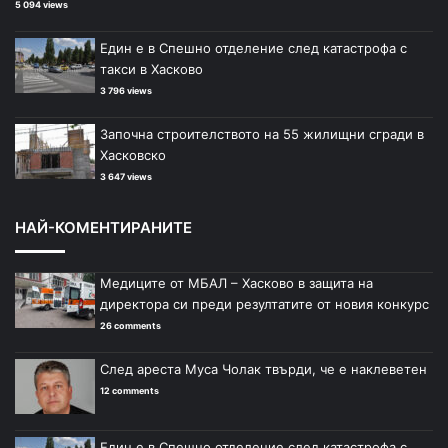
5 094 views
Един е в Спешно отделение след катастрофа с
такси в Хасково
3 796 views
Започна строителството на 55 жилищни сгради в
Хасковско
3 647 views
НАЙ-КОМЕНТИРАНИТЕ
Медиците от МБАЛ – Хасково в защита на
директора си преди резултатите от новия конкурс
26 comments
След ареста Муса Чолак твърди, че е наклеветен
12 comments
Един е в Спешно отделение след катастрофа с