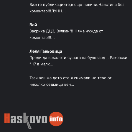
Вижте публикациите,в още новини.Наистина без
коментар!!!ЛУНН...
Вай
Закриха ДЦЗ,,Вулкан"!!!Няма нужда от
коментар!!!...
Леля Ганьовица
Преди да връхлети сушата на булевард ,, Раковски
" 17 в малк...
Тази чешма дето сте я снимали не тече от
няколко седмици веч...