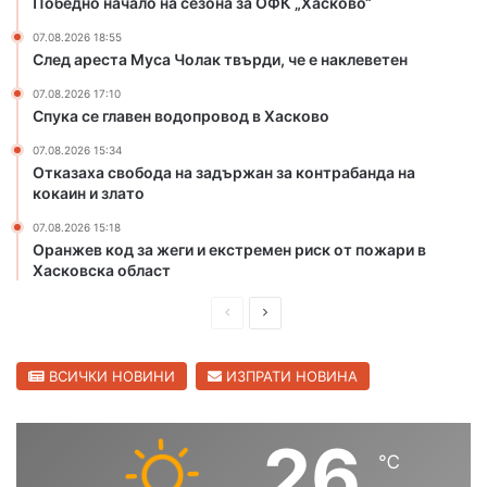
Победно начало на сезона за ОФК „Хасково“
и
с
щ
к
07.08.2026 18:55
След ареста Муса Чолак твърди, че е наклеветен
а
о
в
в
07.08.2026 17:10
ч
о
Спука се главен водопровод в Хасково
е
р
07.08.2026 15:34
Отказаха свобода на задържан за контрабанда на
т
кокаин и злато
и
т
07.08.2026 15:18
е
Оранжев код за жеги и екстремен риск от пожари в
н
Хасковска област
а
С
П
С
в
р
л
и
е
е
ВСИЧКИ НОВИНИ
ИЗПРАТИ НОВИНА
л
е
д
д
н
и
в
26
г
℃
ш
а
р