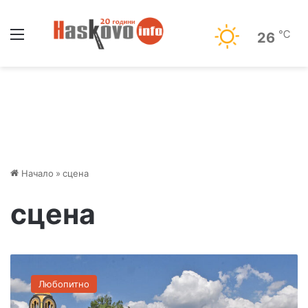
Меню
℃
26
Начало
»
сцена
сцена
И
з
Любопитно
д
и