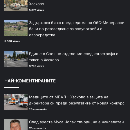
Хасково
5 677 views
Задържаха бивш председател на ОбС-Минерални
бани по разследване за злоупотреби с
евросредства
5 086 views
Един е в Спешно отделение след катастрофа с
такси в Хасково
3 795 views
НАЙ-КОМЕНТИРАНИТЕ
Медиците от МБАЛ – Хасково в защита на
директора си преди резултатите от новия конкурс
26 comments
След ареста Муса Чолак твърди, че е наклеветен
12 comments