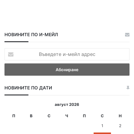
НОВИНИТЕ ПО И-МЕЙЛ
В
ъ
в
е
д
е
НОВИНИТЕ ПО ДАТИ
т
е
и
август 2026
-
м
П
В
С
Ч
П
С
Н
е
1
2
й
л