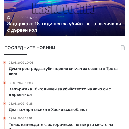
а
ж
т
д
а
и
а
р
р
л
и
а
а
08.08.2026 16:38
и
Два пожара гасиха в Хасковска област
г
т
т
а
в
е
с
о
о
ПОСЛЕДНИТЕ НОВИНИ
и
д
т
х
о
н
а
п
08.08.2026 20:04
а
в
р
Димитровград загуби първия си мач за сезона в Трета
в
Х
о
лига
о
а
в
д
08.08.2026 17:06
с
о
н
Задържаха 18-годишен за убийството на чичо си с
к
д
е
дървен кол
о
и
н
в
п
08.08.2026 16:38
и
с
о
Два пожара гасиха в Хасковска област
я
к
с
т
08.08.2026 15:51
а
е
а
Тенис надеждите с историческо четвърто място на
о
л