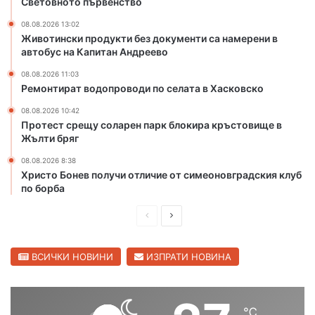
Световното първенство
б
а
л
т
08.08.2026 13:02
Животински продукти без документи са намерени в
а
а
автобус на Капитан Андреево
с
в
т
Х
08.08.2026 11:03
а
Ремонтират водопроводи по селата в Хасковско
с
08.08.2026 10:42
к
Протест срещу соларен парк блокира кръстовище в
о
Жълти бряг
в
с
08.08.2026 8:38
к
Христо Бонев получи отличие от симеоновградския клуб
о
по борба
П
С
р
л
е
е
ВСИЧКИ НОВИНИ
ИЗПРАТИ НОВИНА
д
д
и
в
℃
ш
а