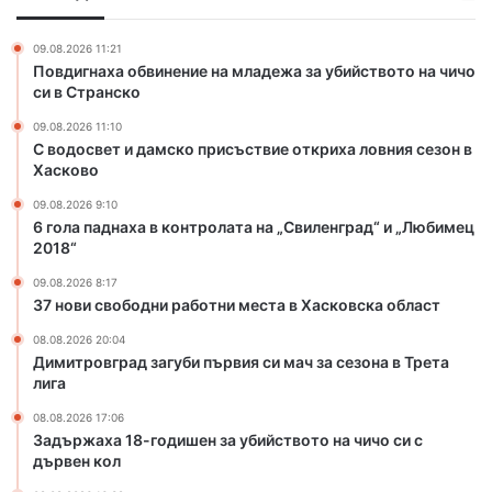
с
к
к
о
09.08.2026 11:21
о
н
Повдигнаха обвинение на младежа за убийството на чичо
п
т
си в Странско
р
р
09.08.2026 11:10
и
о
С водосвет и дамско присъствие откриха ловния сезон в
с
л
Хасково
ъ
а
с
т
09.08.2026 9:10
т
а
6 гола паднаха в контролата на „Свиленград“ и „Любимец
в
2018“
н
и
а
09.08.2026 8:17
е
„
37 нови свободни работни места в Хасковска област
о
С
т
в
08.08.2026 20:04
Димитровград загуби първия си мач за сезона в Трета
к
и
лига
р
л
и
е
08.08.2026 17:06
х
н
Задържаха 18-годишен за убийството на чичо си с
а
г
дървен кол
л
р