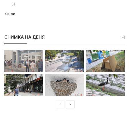
31
« юли
СНИМКА НА ДЕНЯ
П
С
р
л
е
е
д
д