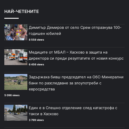
НАЙ-ЧЕТЕНИТЕ
Димитър Демиров от село Срем отпразнува 100-
годишен юбилей
8 558 views
Медиците от МБАЛ – Хасково в защита на
директора си преди резултатите от новия конкурс
6 456 views
Задържаха бивш председател на ОбС-Минерални
бани по разследване за злоупотреби с
евросредства
5 096 views
Един е в Спешно отделение след катастрофа с
такси в Хасково
3 799 views