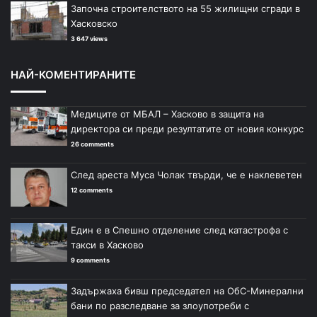
Започна строителството на 55 жилищни сгради в
Хасковско
3 647 views
НАЙ-КОМЕНТИРАНИТЕ
Медиците от МБАЛ – Хасково в защита на
директора си преди резултатите от новия конкурс
26 comments
След ареста Муса Чолак твърди, че е наклеветен
12 comments
Един е в Спешно отделение след катастрофа с
такси в Хасково
9 comments
Задържаха бивш председател на ОбС-Минерални
бани по разследване за злоупотреби с