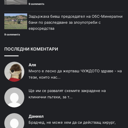
9 comments
Задържаха бивш председател на ОбС-Минерални
бани по разследване за злоупотреби с
евросредства
9 comments
ПОСЛЕДНИ КОМЕНТАРИ
Аля
Много е лесно да жертваш ЧУЖДОТО здраве - на
тези, които нас...
Ще им се развалят схемите закрадене на
клинични пътеки, за т...
Даниел
Брадчед, не може хем да си действащ хирург,