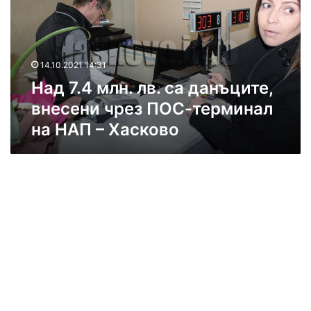
.
4
м
л
14.10.2021 14:31
н
Над 7.4 млн. лв. са данъците,
.
л
внесени чрез ПОС-терминал
в
на НАП – Хасково
.
с
а
д
а
н
ъ
ц
и
т
е
,
в