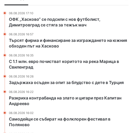
л
и
о
н
н
ч
а
06.08.2026 17:10
а
и
ОФК „Хасково“ се подсили с нов футболист,
Н
н
с
Димитровград се стяга за тежък мач
А
с
т
П
06.08.2026 16:57
и
в
–
Търсят фирма и финансиране за изграждането на южния
р
а
Х
обходен път на Хасково
а
т
а
н
к
06.08.2026 16:35
с
е
о
С 1.1 млн. евро почистват коритото на река Марица в
к
з
Свиленград
р
о
а
и
в
06.08.2026 16:26
и
т
о
Задържаха осъден за опит за блудство с дете в Турция
з
о
г
т
06.08.2026 16:22
Разкриха контрабанда на злато и цигари през Капитан
р
о
Андреево
а
н
ж
а
06.08.2026 16:02
д
р
Самодейци се събират на фолклорен фестивал в
а
е
Поляново
н
к