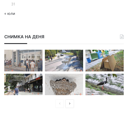
31
« юли
СНИМКА НА ДЕНЯ
П
С
р
л
е
е
д
д