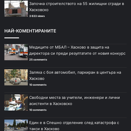
Започна строителството на 55 жилищни сгради в
Хасковско
3 633 views
НАЙ-КОМЕНТИРАНИТЕ
Медиците от МБАЛ – Хасково в защита на
директора си преди резултатите от новия конкурс
25 comments
Заляха с боя автомобил, паркиран в центъра на
Хасково
10 comments
Свободни места за учители, инженери и лични
асистенти в Хасковско
10 comments
Един е в Спешно отделение след катастрофа с
такси в Хасково