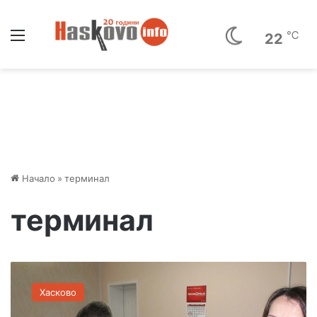
Меню
℃
22
Начало
»
терминал
терминал
Н
а
Хасково
д
7