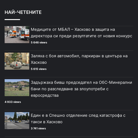
НАЙ-ЧЕТЕНИТЕ
Медиците от МБАЛ – Хасково в защита на
директора си преди резултатите от новия конкурс
5 646 views
Заляха с боя автомобил, паркиран в центъра на
Хасково
5 615 views
Задържаха бивш председател на ОбС-Минерални
бани по разследване за злоупотреби с
евросредства
4 933 views
Един е в Спешно отделение след катастрофа с
такси в Хасково
3 741 views