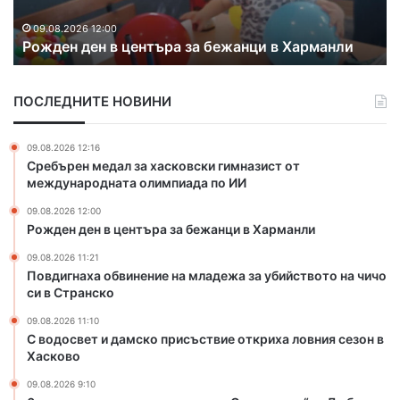
е
а
н
х
09.08.2026 12:00
Рожден ден в центъра за бежанци в Харманли
в
а
ц
о
е
б
ПОСЛЕДНИТЕ НОВИНИ
н
в
т
и
ъ
н
09.08.2026 12:16
р
е
Сребърен медал за хасковски гимназист от
а
н
международната олимпиада по ИИ
з
и
09.08.2026 12:00
а
е
Рожден ден в центъра за бежанци в Харманли
б
н
е
а
09.08.2026 11:21
ж
м
Повдигнаха обвинение на младежа за убийството на чичо
а
л
си в Странско
н
а
09.08.2026 11:10
ц
д
С водосвет и дамско присъствие откриха ловния сезон в
и
е
Хасково
в
ж
Х
а
09.08.2026 9:10