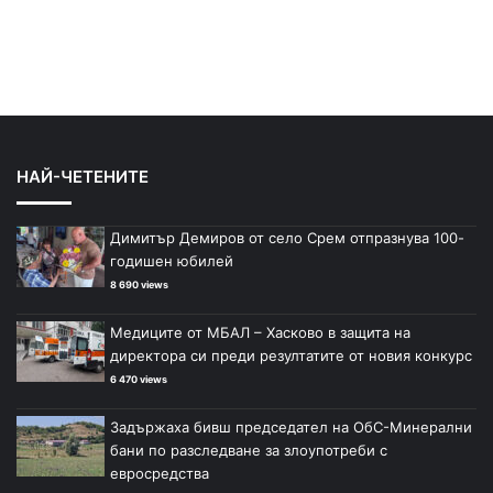
НАЙ-ЧЕТЕНИТЕ
Димитър Демиров от село Срем отпразнува 100-
годишен юбилей
8 690 views
Медиците от МБАЛ – Хасково в защита на
директора си преди резултатите от новия конкурс
6 470 views
Задържаха бивш председател на ОбС-Минерални
бани по разследване за злоупотреби с
евросредства