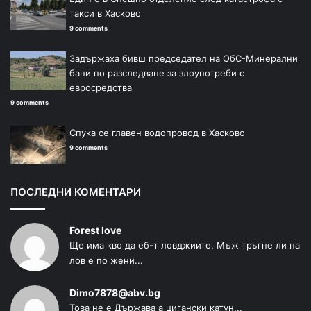
такси в Хасково
9 comments
Задържаха бивш председател на ОбС-Минерални
бани по разследване за злоупотреби с
евросредства
9 comments
Спука се главен водопровод в Хасково
9 comments
ПОСЛЕДНИ КОМЕНТАРИ
Forest love
Ще има кво да еб-т ловджиите. Мъж тръгне ли на
лов е по жени...
Dimo7878@abv.bg
Това не е Държава а цигански катун...