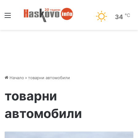
Меню
℃
34
Начало
»
товарни автомобили
товарни
автомобили
К