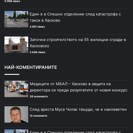
5 098 views
Един е в Спешно отделение след катастрофа с
такси в Хасково
3 801 views
Започна строителството на 55 жилищни сгради в
Хасковско
3 648 views
НАЙ-КОМЕНТИРАНИТЕ
Медиците от МБАЛ – Хасково в защита на
директора си преди резултатите от новия конкурс
26 comments
След ареста Муса Чолак твърди, че е наклеветен
12 comments
Един е в Спешно отделение след катастрофа с