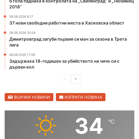
6 гола паднаха в контролата на „Свиленград“ и „Любимец
а
з
2018“
р
а
м
у
09.08.2026 8:17
а
б
37 нови свободни работни места в Хасковска област
н
и
08.08.2026 20:04
л
й
Димитровград загуби първия си мач за сезона в Трета
и
с
лига
т
в
08.08.2026 17:06
о
Задържаха 18-годишен за убийството на чичо си с
т
дървен кол
о
П
С
н
а
р
л
ч
е
е
ВСИЧКИ НОВИНИ
ИЗПРАТИ НОВИНА
и
д
д
ч
о
и
в
34
с
℃
ш
а
и
н
щ
в
С