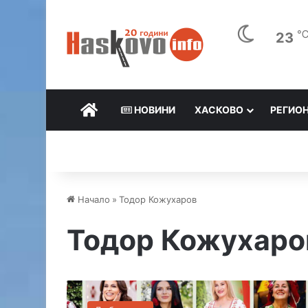
23
НАЧАЛО
НОВИНИ
ХАСКОВО
РЕГИО
Начало
»
Тодор Кожухаров
Тодор Кожухаро
Т
в