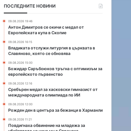
л
в
ПОСЛЕДНИТЕ НОВИНИ
з
и
а
н
х
е
09.08.2026 19:46
а
н
Антон Димитров се окичи с медал от
с
и
Европейската купа в Скопие
к
е
09.08.2026 16:15
о
н
Владиката отслужи литургия в църквата в
в
а
Славяново, която се обновява
с
м
к
л
09.08.2026 15:00
и
а
Божидар Саръбоюков тръгна с оптимизъм за
европейското първенство
г
д
и
е
09.08.2026 12:16
м
ж
Сребърен медал за хасковски гимназист от
н
а
международната олимпиада по ИИ
а
з
09.08.2026 12:00
з
а
Рожден ден в центъра за бежанци в Харманли
и
у
с
б
09.08.2026 11:21
т
и
Повдигнаха обвинение на младежа за
о
й
убийството на чичо му в Странско