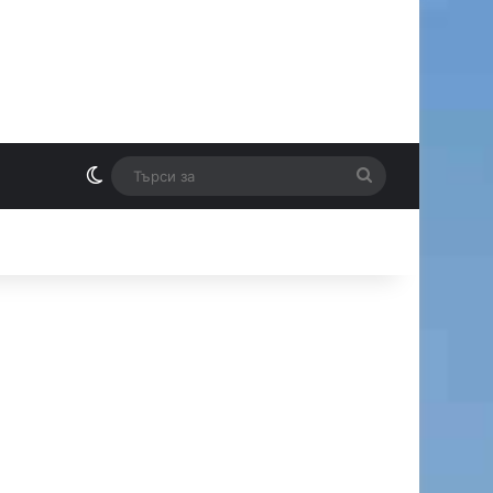
Switch skin
Търси
И
за