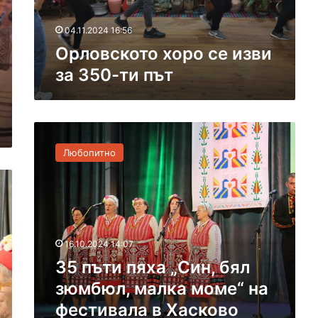
в
д
т
я
о
о
04.11.2024 16:56
в
р
х
Орловското хоро се изви
а
К
о
о
за 350-ти път
р
ж
о
у
с
х
е
а
3
и
р
5
з
Любопитно
о
п
в
в
ъ
и
“
т
з
в
и
а
Х
п
3
а
я
5
16.10.2024 14:07
с
х
0
к
35 пъти пяха „Син, бял
а
-
о
„
т
зюмбюл, малка моме“ на
в
С
и
фестивала в Хасково
о
и
п