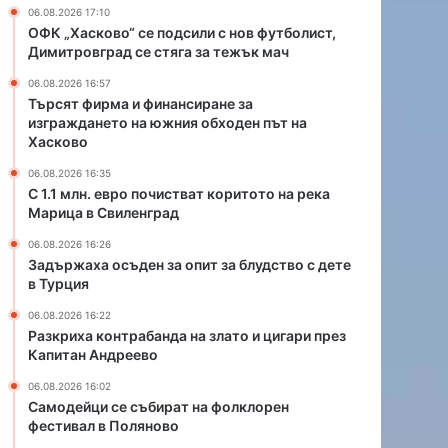
а
и
06.08.2026 17:10
н
с
ОФК „Хасково“ се подсили с нов футболист,
с
т
Димитровград се стяга за тежък мач
и
в
06.08.2026 16:57
р
а
Търсят фирма и финансиране за
а
т
изграждането на южния обходен път на
н
к
Хасково
е
о
з
р
06.08.2026 16:35
С 1.1 млн. евро почистват коритото на река
а
и
Марица в Свиленград
и
т
з
о
06.08.2026 16:26
г
т
Задържаха осъден за опит за блудство с дете
р
о
в Турция
а
н
06.08.2026 16:22
ж
а
Разкриха контрабанда на злато и цигари през
д
р
Капитан Андреево
а
е
н
к
06.08.2026 16:02
е
а
Самодейци се събират на фолклорен
т
фестивал в Поляново
М
о
а