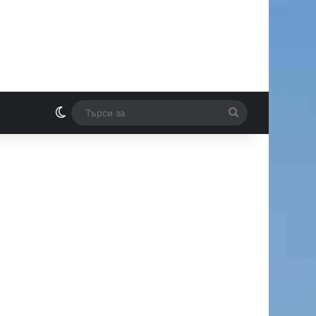
Switch skin
Търси
И
за