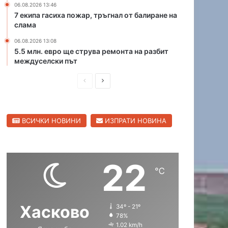
06.08.2026 13:46
н
р
7 екипа гасиха пожар, тръгнал от балиране на
а
и
слама
ю
ц
ж
06.08.2026 13:08
а
5.5 млн. евро ще струва ремонта на разбит
н
в
междуселски път
и
С
я
в
П
С
о
и
б
р
л
л
х
е
е
е
о
н
ВСИЧКИ НОВИНИ
ИЗПРАТИ НОВИНА
д
д
д
г
е
и
в
р
н
а
ш
а
п
д
22
н
щ
ъ
℃
т
а
а
н
с
с
а
Хасково
34º - 21º
т
т
Х
78%
а
р
р
1.02 km/h