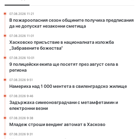
ш
ъ
и
и
с
п
р
07.08.2026 11:21
т
а
В пожароопасния сезон общините получиха предписания
я
в
щ
да не допускат незаконни сметища
в
и
е
а
07.08.2026 11:01
е
п
н
Хасковско присъствие в националната изложба
в
о
е
„Забравените божества“
н
с
н
а
е
07.08.2026 10:01
а
ц
т
9 полицейски екипа ще посетят през август села в
т
и
региона
я
у
о
т
р
07.08.2026 9:51
н
п
и
Намериха над 1 000 ментета в свиленградско жилище
а
р
с
л
е
07.08.2026 9:46
т
Задържаха симеоновградчани с метамфетамин и
н
з
и
електронни везни
а
а
ч
т
в
е
07.08.2026 9:38
а
г
Младеж строши вендинг автомат в Хасково
с
и
у
к
07.08.2026 9:31
з
с
о