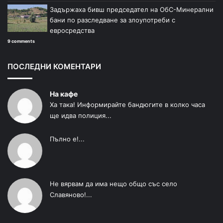
Задържаха бивш председател на ОбС-Минерални
бани по разследване за злоупотреби с
евросредства
9 comments
ПОСЛЕДНИ КОМЕНТАРИ
На кафе
Ха така! Информирайте бандюгите в колко часа
ще идва полиция...
Пълно е!...
Не вярвам да има нещо общо със село
Славяново!...