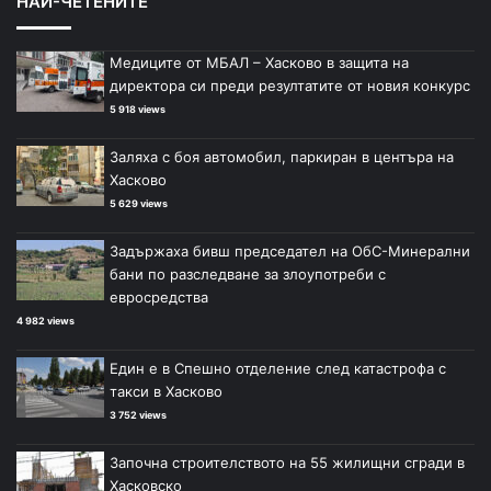
НАЙ-ЧЕТЕНИТЕ
Медиците от МБАЛ – Хасково в защита на
директора си преди резултатите от новия конкурс
5 918 views
Заляха с боя автомобил, паркиран в центъра на
Хасково
5 629 views
Задържаха бивш председател на ОбС-Минерални
бани по разследване за злоупотреби с
евросредства
4 982 views
Един е в Спешно отделение след катастрофа с
такси в Хасково
3 752 views
Започна строителството на 55 жилищни сгради в
Хасковско