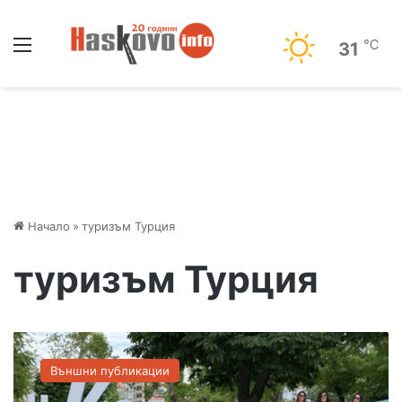
Меню
℃
31
Начало
»
туризъм Турция
туризъм Турция
П
а
Външни публикации
р
т